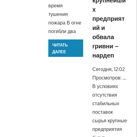
время
х
тушения
предприят
пожара В огне
ий и
погибли два
обвала
гривни –
ЧИТАТЬ
ДАЛЕЕ
нардеп
Сегодня, 12:02
Просмотров: …
В условиях
отсутствия
стабильных
поставок
сырья крупные
предприятия