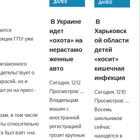
ДАЛЕЕ
ДАЛЕЕ
В Украине
В
идет
Харьковск
ается
екции ГПУ уже
«охота» на
ой области
нерастамо
детей
женные
«косит»
незаконного
авто
кишечная
детельствует о
инфекция
арасей, но и
Сегодня, 12:12
ал он на пресс-
Просмотров: …
Сегодня, 12:10
Владельцам
Просмотров: …
машин с
Восемь
ам, в том числе
иностранной
школьников
кты относительно
регистрацией
сейчас
а был взят «на
грозят крупные
находятся в