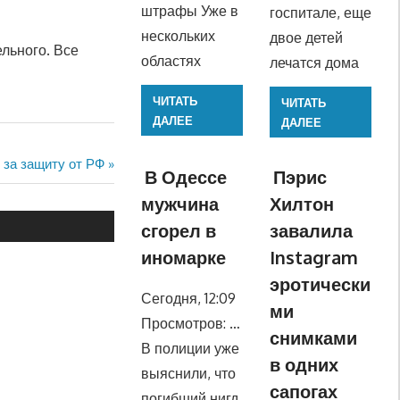
штрафы Уже в
госпитале, еще
нескольких
двое детей
льного. Все
областях
лечатся дома
ЧИТАТЬ
ЧИТАТЬ
ДАЛЕЕ
ДАЛЕЕ
 за защиту от РФ
В Одессе
Пэрис
мужчина
Хилтон
сгорел в
завалила
иномарке
Instagram
эротически
Сегодня, 12:09
ми
Просмотров: …
снимками
В полиции уже
в одних
выяснили, что
сапогах
погибший нигд