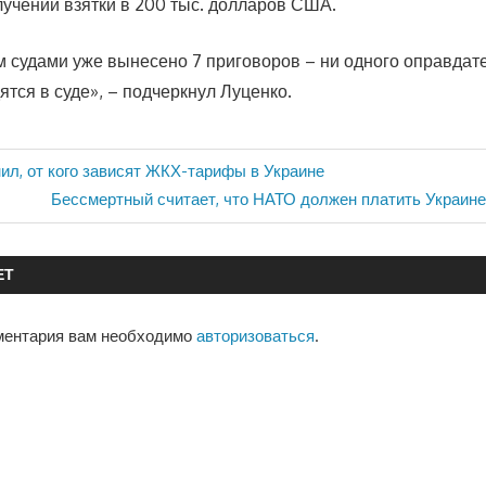
лучении взятки в 200 тыс. долларов США.
м судами уже вынесено 7 приговоров – ни одного оправдате
тся в суде», – подчеркнул Луценко.
ил, от кого зависят ЖКХ-тарифы в Украине
Следующая
Бессмертный считает, что НАТО должен платить Украине
запись:
ЕТ
ментария вам необходимо
авторизоваться
.