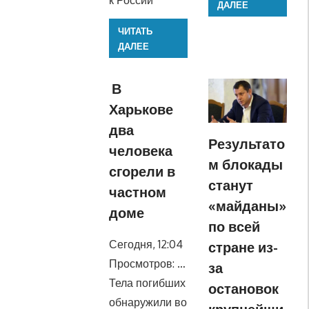
к России
ДАЛЕЕ
ЧИТАТЬ
ДАЛЕЕ
В
Харькове
два
Результато
человека
м блокады
сгорели в
станут
частном
«майданы»
доме
по всей
Сегодня, 12:04
стране из-
Просмотров: …
за
Тела погибших
остановок
обнаружили во
крупнейши