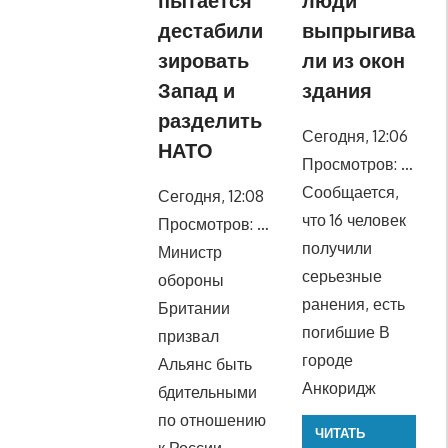
пытается
люди
дестабили
выпрыгива
зировать
ли из окон
Запад и
здания
разделить
Сегодня, 12:06
НАТО
Просмотров: …
Сообщается,
Сегодня, 12:08
что 16 человек
Просмотров: …
получили
Министр
серьезные
обороны
ранения, есть
Британии
погибшие В
призвал
городе
Альянс быть
Анкоридж
бдительными
по отношению
ЧИТАТЬ