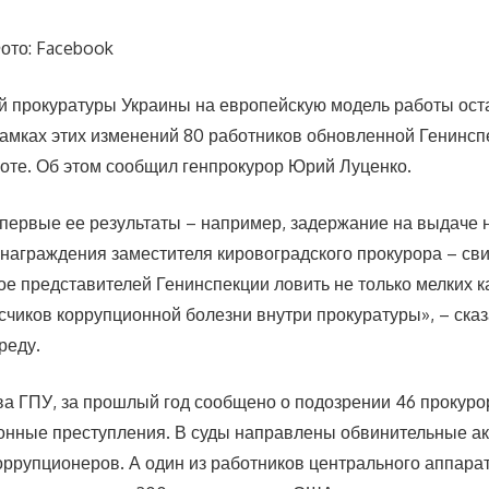
ото: Facebook
й прокуратуры Украины на европейскую модель работы ост
амках этих изменений 80 работников обновленной Генинсп
боте. Об этом сообщил генпрокурор Юрий Луценко.
 первые ее результаты – например, задержание на выдаче 
награждения заместителя кировоградского прокурора – сви
ое представителей Генинспекции ловить не только мелких к
счиков коррупционной болезни внутри прокуратуры», – сказ
реду.
ва ГПУ, за прошлый год сообщено о подозрении 46 прокурор
ионные преступления. В суды направлены обвинительные а
оррупционеров. А один из работников центрального аппарат