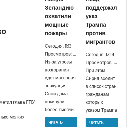
Зеландию
поддержал
охватили
указ
мощные
Трампа
ко
пожары
против
мигрантов
Сегодня, 11:13
Просмотров: …
Сегодня, 12:14
Из-за угрозы
Просмотров: …
возгорания
При этом
идет массовая
Сирия входит
эвакуация.
в список стран,
Свои дома
гражданам
покинули
метил глава ГПУ
которых
более тысячи
указом Трампа
ЧИТАТЬ
ЧИТАТЬ