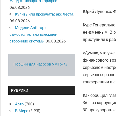
млрд от возврата тарифов
06.08.2026
Юрий Луценко. Ф
Купить или прокачать: акк Леста
06.08.2026
Курс Генерально
Модели Anthropic
неизменным. В р
самостоятельно взломали
приступили к ра
сторонние системы
06.08.2026
«Думаю, что уже
финансового воз
Поршни для насосов 9МГр-73
серьезном настр
серьезных разно
конференции в с
РУБРИКИ
Как сообщил гла
36 – за коррупц
Авто
(700)
30 прокуроров-к
В Мире
(3 931)