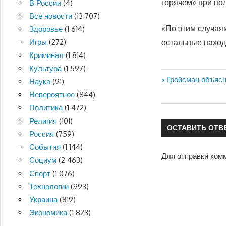
горячем» при по
В России
(4)
Все новости
(13 707)
«По этим случая
Здоровье
(1 614)
Игры
(272)
остальные находя
Криминал
(1 814)
Культура
(1 597)
Предыдущая
Гройсман объясн
Наука
(91)
Навигация
запись:
Невероятное
(844)
Политика
(1 472)
по
Религия
(101)
ОСТАВИТЬ ОТВ
записям
Россия
(759)
События
(1 144)
Для отправки ком
Социум
(2 463)
Спорт
(1 076)
Технологии
(993)
Украина
(819)
Экономика
(1 823)