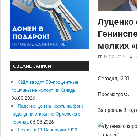
Луценко 
Генинспе
мелких «
15.02.2017
СВЕЖИЕ ЗАПИСИ
Сегодня, 12:33
США вводят 50-процентные
пошлины на импорт из Канады
Просмотров: …
06.08.2026
Падение цен на нефть на фоне
За прошлый год 
надежд на открытие Ормузского
пролива
06.08.2026
Бизнес в США получит $100