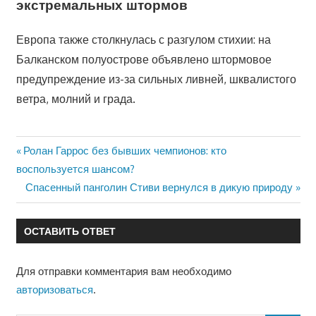
экстремальных штормов
Европа также столкнулась с разгулом стихии: на
Балканском полуострове объявлено штормовое
предупреждение из-за сильных ливней, шквалистого
ветра, молний и града.
Предыдущая
Ролан Гаррос без бывших чемпионов: кто
Навигация
запись:
воспользуется шансом?
по
Следующая
Спасенный панголин Стиви вернулся в дикую природу
запись:
записям
ОСТАВИТЬ ОТВЕТ
Для отправки комментария вам необходимо
авторизоваться
.