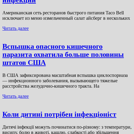
инфекции
Американская сеть ресторанов быстрого питания Taco Bell
исключает из меню измельченный салат айсберг в нескольких
Читать далее
Вспышка опасного кишечного
паразита охватила больше половины
штатов США
В США зафиксирована масштабная вспышка циклоспориаза
— инфекционного заболевания, вызывающего тяжелые
расстройства желудочно-кишечного тракта. На
Читать далее
Коли дитині потрібен інфекціоніст
Дитячі інфекції можуть починатися по-різному: з температури,
висипу, болю в животі, кашлю, слабкості або збільшення