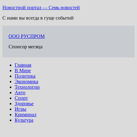
Перейти
Новостной портал — Семь новостей
к
С нами вы всегда в гуще событий
содержимому
ООО РУСПРОМ
Спонсор месяца
Главная
В Мире
Политика
Экономика
Технологии
Авто
Спорт
Здоровье
Игры
Криминал
Культура