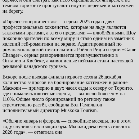
тёмном горизонте проступают силуэты деревьев и коттеджей
на берегу.
«Горячее соперничество» — сериал 2025 года о двух
профессиональных хоккеистах, которые на льду являются
заклятыми врагами, а за его пределами — влюблёнными. Шоу
покорило зрителей по всему миру и стало одним из заметных
явлений гей-романтики на экране. Адаптированный по
романам канадской писательницы Рэйчел Рид из серии «Game
Changer», сериал разворачивается преимущественно в
Онтарио и Квебеке, а живописные пейзажи стали настоящей
рекламой канадского туризма.
Вскоре после выхода финала первого сезона 26 декабря
количество запросов на бронирование коттеджей в районе
Маскоки — примерно в двух часах езды к северу от Торонто,
где снимались ключевые сцены, — выросло более чем на
110%. Общее число бронирований по региону также
стремительно растёт, сообщила Вэл Гамильтон,
исполнительный директор Muskoka Tourism.
«Обычно январь и февраль — спокойные месяцы, но в этом
году случился настоящий бум. Мы ожидаем очень сильного
2026 года», — отметила она.