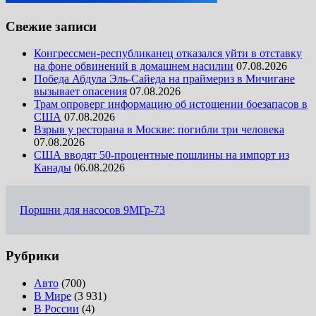
Свежие записи
Конгрессмен-республиканец отказался уйти в отставку
на фоне обвинений в домашнем насилии
07.08.2026
Победа Абдула Эль-Сайеда на праймериз в Мичигане
вызывает опасения
07.08.2026
Трам опроверг информацию об истощении боезапасов в
США
07.08.2026
Взрыв у ресторана в Москве: погибли три человека
07.08.2026
США вводят 50-процентные пошлины на импорт из
Канады
06.08.2026
Поршни для насосов 9МГр-73
Рубрики
Авто
(700)
В Мире
(3 931)
В России
(4)