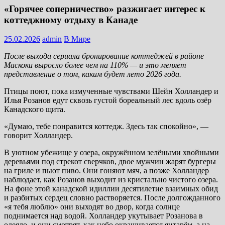
«Горячее соперничество» разжигает интерес к
коттеджному отдыху в Канаде
25.02.2026
admin
В Мире
После выхода сериала бронирование коттеджей в районе
Маскоки выросло более чем на 110% — и это меняет
представление о том, каким будет лето 2026 года.
Птицы поют, пока измученные чувствами Шейн Холландер и
Илья Розанов едут сквозь густой бореальный лес вдоль озёр
Канадского щита.
«Думаю, тебе понравится коттедж. Здесь так спокойно», —
говорит Холландер.
В уютном убежище у озера, окружённом зелёными хвойными
деревьями под стрекот сверчков, двое мужчин жарят бургеры
на гриле и пьют пиво. Они гоняют мяч, а позже Холландер
наблюдает, как Розанов выходит из кристально чистого озера.
На фоне этой канадской идиллии десятилетие взаимных обид
и разбитых сердец словно растворяется. После долгожданного
«я тебя люблю» они выходят во двор, когда солнце
поднимается над водой. Холландер укутывает Розанова в
одеяло, и они смотрят, как небо окрашивается янтарём, а на