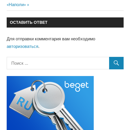
по
запись:
«Наполи»
записям
ОСТАВИТЬ ОТВЕТ
Для отправки комментария вам необходимо
авторизоваться
.