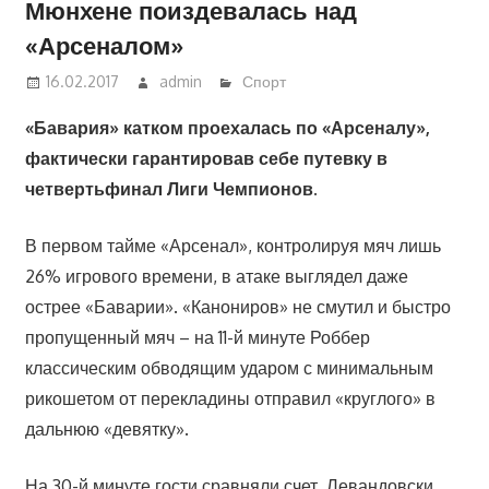
Мюнхене поиздевалась над
«Арсеналом»
16.02.2017
admin
Спорт
«Бавария» катком проехалась по «Арсеналу»,
фактически гарантировав себе путевку в
четвертьфинал Лиги Чемпионов.
В первом тайме «Арсенал», контролируя мяч лишь
26% игрового времени, в атаке выглядел даже
острее «Баварии». «Канониров» не смутил и быстро
пропущенный мяч – на 11-й минуте Роббер
классическим обводящим ударом с минимальным
рикошетом от перекладины отправил «круглого» в
дальнюю «девятку».
На 30-й минуте гости сравняли счет. Левандовски