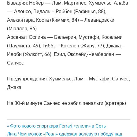
Бавария: Нойер — Лам, Мартинес, Хуммельс, Алаба
— Алонсо, Видаль – Роббен (Рафинья, 88),
Алькантара, Коста (Киммих, 84) – Левандовски
(Мюллер, 86)
Арсенал: Оспина — Бельерин, Мустафи, Косельни
(Паулиста, 49), Гиббз – Кокелен (Жиру, 77), Джака –
Ивоби (Уолкотт, 66), Езил, Окслейд-Чемберлен —
Санчес
Предупреждения: Хуммельс, Лам – Мустафи, Санчес,
Джака
На 30-й минуте Санчес не забил пенальти (вратарь)
Предыдущая
Фото нового спорткара Ferrari «слили» в Сеть
Навигация
Следующая
запись:
Лига Чемпионов: «Реал» одержал волевую победу над