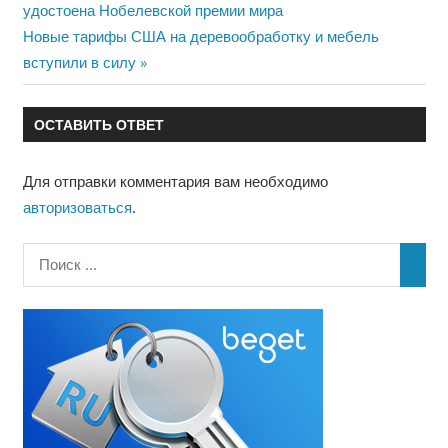
запись:
удостоена Нобелевской премии мира
по
Следующая
Новые тарифы США на деревообработку и мебель
запись:
вступили в силу
записям
ОСТАВИТЬ ОТВЕТ
Для отправки комментария вам необходимо
авторизоваться
.