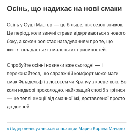
Осінь, що надихає на нові смаки
Осінь у Суші Мастер — це більше, ніж сезон знижок.
Це період, коли звичні страви відкриваються з нового
боку, а кожен рол стає нагадуванням про те, що
життя складається з маленьких приємностей.
Спробуйте осінні новинки вже сьогодні — і
переконайтеся, що справжній комфорт може мати
смак Філадельфії з лососем чи Кранчу з креветкою. Бо
коли надворі прохолодно, найкращий спосіб зігрітися
— це теплі емоції від смачної їжі, доставленої просто
до дверей.
Предыдущая
Лидер венесуэльской оппозиции Мария Корина Мачадо
Навигация