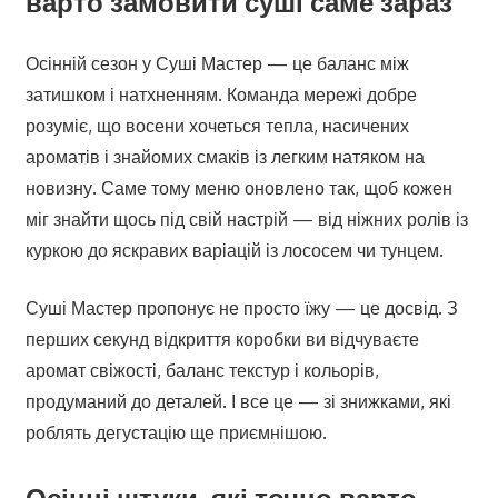
варто замовити суші саме зараз
Осінній сезон у Суші Мастер — це баланс між
затишком і натхненням. Команда мережі добре
розуміє, що восени хочеться тепла, насичених
ароматів і знайомих смаків із легким натяком на
новизну. Саме тому меню оновлено так, щоб кожен
міг знайти щось під свій настрій — від ніжних ролів із
куркою до яскравих варіацій із лососем чи тунцем.
Суші Мастер пропонує не просто їжу — це досвід. З
перших секунд відкриття коробки ви відчуваєте
аромат свіжості, баланс текстур і кольорів,
продуманий до деталей. І все це — зі знижками, які
роблять дегустацію ще приємнішою.
Осінні штуки, які точно варто