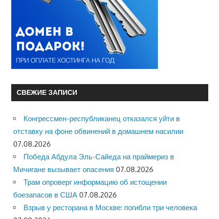
СВЕЖИЕ ЗАПИСИ
Конгрессмен-республиканец отказался уйти в
отставку на фоне обвинений в домашнем насилии
07.08.2026
Победа Абдула Эль-Сайеда на праймериз в
Мичигане вызывает опасения
07.08.2026
Трам опроверг информацию об истощении
боезапасов в США
07.08.2026
Взрыв у ресторана в Москве: погибли три человека