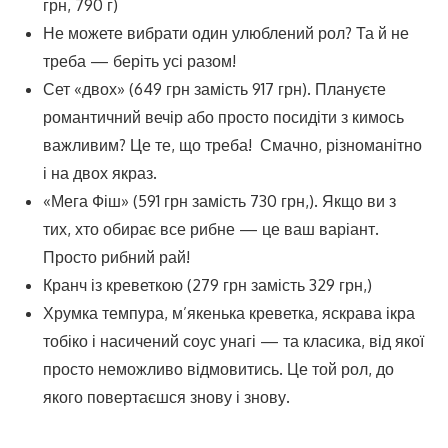
грн, 790 г)
Не можете вибрати один улюблений рол? Та й не
треба — беріть усі разом!
Сет «двох» (649 грн замість 917 грн). Плануєте
романтичний вечір або просто посидіти з кимось
важливим? Це те, що треба! Смачно, різноманітно
і на двох якраз.
«Мега Фіш» (591 грн замість 730 грн,). Якщо ви з
тих, хто обирає все рибне — це ваш варіант.
Просто рибний рай!
Кранч із креветкою (279 грн замість 329 грн,)
Хрумка темпура, м’якенька креветка, яскрава ікра
тобіко і насичений соус унагі — та класика, від якої
просто неможливо відмовитись. Це той рол, до
якого повертаєшся знову і знову.