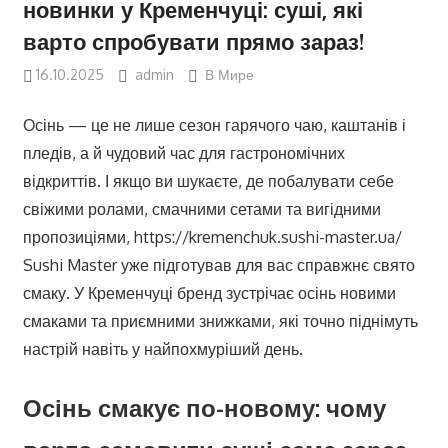
новинки у Кременчуці: суші, які
варто спробувати прямо зараз!
16.10.2025
admin
В Мире
Осінь — це не лише сезон гарячого чаю, каштанів і
пледів, а й чудовий час для гастрономічних
відкриттів. І якщо ви шукаєте, де побалувати себе
свіжими ролами, смачними сетами та вигідними
пропозиціями, https://kremenchuk.sushi-master.ua/
Sushi Master уже підготував для вас справжнє свято
смаку. У Кременчуці бренд зустрічає осінь новими
смаками та приємними знижками, які точно піднімуть
настрій навіть у найпохмуріший день.
Осінь смакує по-новому: чому