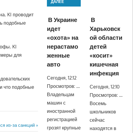
ДАЛЕЕ
а. KI проводит
В Украине
В
ть подобные
идет
Харьковск
«охота» на
ой области
нерастамо
детей
офы. KI
женные
«косит»
 меры для
авто
кишечная
инфекция
Сегодня, 12:12
едовательских
Просмотров: …
Сегодня, 12:10
 и что подобные
Владельцам
Просмотров: …
машин с
Восемь
иностранной
школьников
регистрацией
сейчас
я из-за санкций
грозят крупные
находятся в