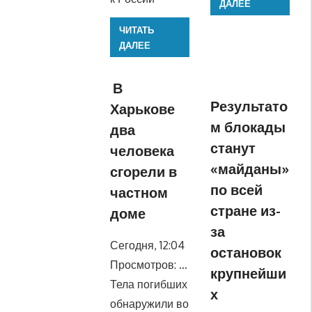
ДАЛЕЕ
ЧИТАТЬ
ДАЛЕЕ
В
Результато
Харькове
м блокады
два
станут
человека
«майданы»
сгорели в
по всей
частном
стране из-
доме
за
Сегодня, 12:04
остановок
Просмотров: …
крупнейши
Тела погибших
х
обнаружили во