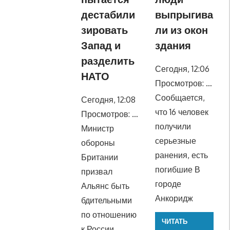
дестабили
выпрыгива
зировать
ли из окон
Запад и
здания
разделить
Сегодня, 12:06
НАТО
Просмотров: …
Сообщается,
Сегодня, 12:08
что 16 человек
Просмотров: …
получили
Министр
серьезные
обороны
ранения, есть
Британии
погибшие В
призвал
городе
Альянс быть
Анкоридж
бдительными
по отношению
ЧИТАТЬ
к России