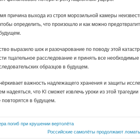
мя причина выхода из строя морозильной камеры неизвестн
чтобы определить, что произошло и как можно предотврати
будущем.
тво выразило шок и разочарование по поводу этой катастр
ти тщательное расследование и принять все необходимые
следовательских образцов в будущем.
чёркивает важность надлежащего хранения и защиты иссл
м надеяться, что KI сможет извлечь уроки из этой трагедии
 повторятся в будущем.
ра погиб при крушении вертолёта
Следующая
Российские самолёты продолжают ломатьс
запись: