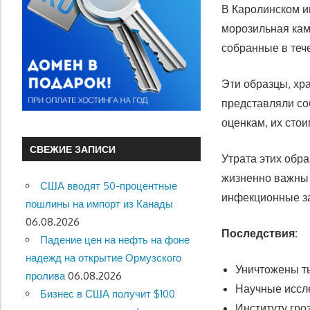
В Каролинском и
морозильная кам
собранные в теч
Эти образцы, хр
представляли соб
оценкам, их сто
СВЕЖИЕ ЗАПИСИ
Утрата этих обр
жизненно важны 
США вводят 50-процентные
инфекционные з
пошлины на импорт из Канады
06.08.2026
Последствия:
Падение цен на нефть на фоне
надежд на открытие Ормузского
Уничтожены т
пролива
06.08.2026
Научные иссл
Бизнес в США получит $100
Институту гро