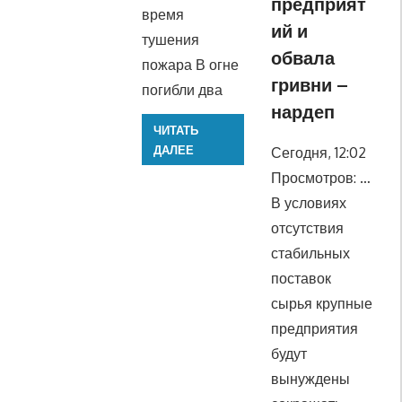
предприят
время
ий и
тушения
обвала
пожара В огне
гривни –
погибли два
нардеп
ЧИТАТЬ
ДАЛЕЕ
Сегодня, 12:02
Просмотров: …
В условиях
отсутствия
стабильных
поставок
сырья крупные
предприятия
будут
вынуждены