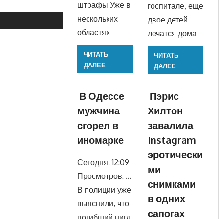
штрафы Уже в
госпитале, еще
нескольких
двое детей
областях
лечатся дома
ЧИТАТЬ
ЧИТАТЬ
ДАЛЕЕ
ДАЛЕЕ
В Одессе
Пэрис
мужчина
Хилтон
сгорел в
завалила
иномарке
Instagram
эротически
Сегодня, 12:09
ми
Просмотров: …
снимками
В полиции уже
в одних
выяснили, что
сапогах
погибший нигд