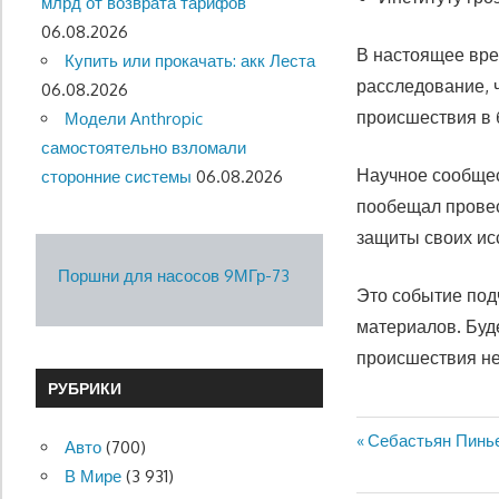
млрд от возврата тарифов
06.08.2026
В настоящее вре
Купить или прокачать: акк Леста
расследование, 
06.08.2026
происшествия в 
Модели Anthropic
самостоятельно взломали
Научное сообщес
сторонние системы
06.08.2026
пообещал провес
защиты своих ис
Поршни для насосов 9МГр-73
Это событие под
материалов. Буде
происшествия не
РУБРИКИ
Предыдущая
Себастьян Пинье
Авто
(700)
Навигация
запись:
В Мире
(3 931)