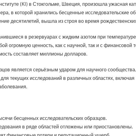
нституте (KI) в Стокгольме, Швеция, произошла ужасная ка
ера, в которой хранились бесценные исследовательские об
ение десятилетий, вышла из строя во время рождественски
анившиеся в резервуарах с жидким азотом при температуре 
ой огромную ценность, как с научной, так и с финансовой т
имость составляет миллионы долларов.
азцов является серьёзным ударом для научного сообщества
для текущих исследований в различных областях, включая р
аболевания.
ысячи бесценных исследовательских образцов.
едования в ряде областей отложены или приостановлены.
зят финансовые потери и репутационный ущерб.