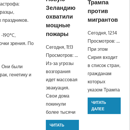
Трампа
тастрофа:
Зеландию
против
разцы,
охватили
мигрантов
х праздников.
мощные
Сегодня, 12:14
пожары
-190°C,
Просмотров: …
очки зрения. По
Сегодня, 11:13
При этом
Просмотров: …
Сирия входит
Из-за угрозы
в список стран,
. Они были
возгорания
гражданам
ак, генетику и
идет массовая
которых
эвакуация.
указом Трампа
Свои дома
ЧИТАТЬ
покинули
ДАЛЕЕ
более тысячи
ЧИТАТЬ