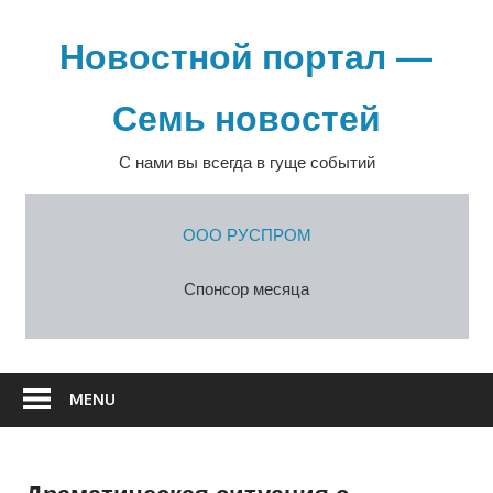
Перейти
к
Новостной портал —
содержимому
Семь новостей
С нами вы всегда в гуще событий
ООО РУСПРОМ
Спонсор месяца
MENU
Драматическая ситуация с