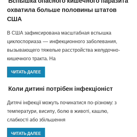
Вспышка опасного кишечного паразита
охватила больше половины штатов
США
В США зафиксирована масштабная вспышка
циклоспориаза — инфекционного заболевания,
вызывающего тяжелые расстройства желудочно-
кишечного тракта. На
ЧИТАТЬ ДАЛЕЕ
Коли дитині потрібен інфекціоніст
Дитячі інфекції можуть починатися по-різному: з
температури, висипу, болю в животі, кашлю,
слабкості або збільшення
ЧИТАТЬ ДАЛЕЕ