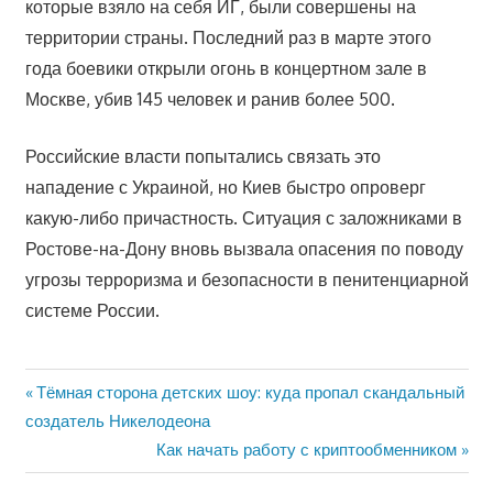
которые взяло на себя ИГ, были совершены на
территории страны. Последний раз в марте этого
года боевики открыли огонь в концертном зале в
Москве, убив 145 человек и ранив более 500.
Российские власти попытались связать это
нападение с Украиной, но Киев быстро опроверг
какую-либо причастность. Ситуация с заложниками в
Ростове-на-Дону вновь вызвала опасения по поводу
угрозы терроризма и безопасности в пенитенциарной
системе России.
Предыдущая
Тёмная сторона детских шоу: куда пропал скандальный
Навигация
запись:
создатель Никелодеона
по
Следующая
Как начать работу с криптообменником
запись:
записям