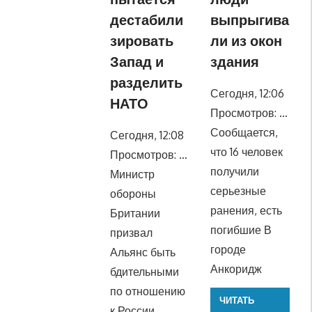
дестабили
выпрыгива
зировать
ли из окон
Запад и
здания
разделить
Сегодня, 12:06
НАТО
Просмотров: …
Сообщается,
Сегодня, 12:08
что 16 человек
Просмотров: …
получили
Министр
серьезные
обороны
ранения, есть
Британии
погибшие В
призвал
городе
Альянс быть
Анкоридж
бдительными
по отношению
ЧИТАТЬ
к России