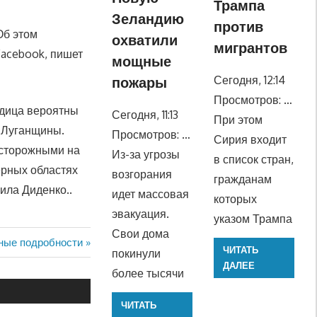
Трампа
Зеландию
против
Об этом
охватили
мигрантов
Facebook, пишет
мощные
Сегодня, 12:14
пожары
Просмотров: …
едица вероятны
Сегодня, 11:13
При этом
х Луганщины.
Просмотров: …
Сирия входит
осторожными на
Из-за угрозы
в список стран,
ерных областях
возгорания
гражданам
ила Диденко..
идет массовая
которых
эвакуация.
указом Трампа
Свои дома
ные подробности
ЧИТАТЬ
покинули
ДАЛЕЕ
более тысячи
ЧИТАТЬ