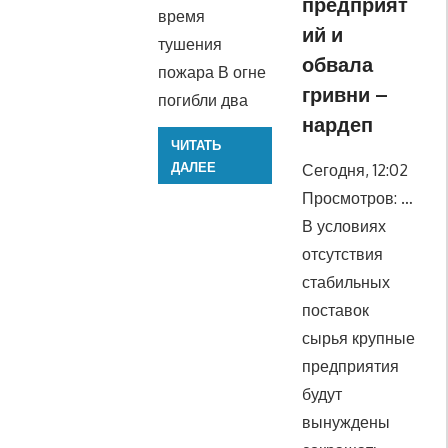
предприят
время
ий и
тушения
обвала
пожара В огне
гривни –
погибли два
нардеп
ЧИТАТЬ
ДАЛЕЕ
Сегодня, 12:02
Просмотров: …
В условиях
отсутствия
стабильных
поставок
сырья крупные
предприятия
будут
вынуждены