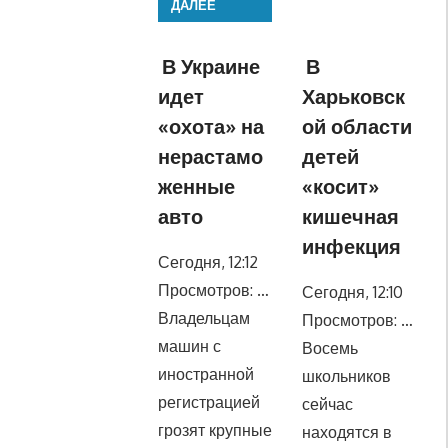
ДАЛЕЕ
В Украине
В
идет
Харьковск
«охота» на
ой области
нерастамо
детей
женные
«косит»
авто
кишечная
инфекция
Сегодня, 12:12
Просмотров: …
Сегодня, 12:10
Владельцам
Просмотров: …
машин с
Восемь
иностранной
школьников
регистрацией
сейчас
грозят крупные
находятся в