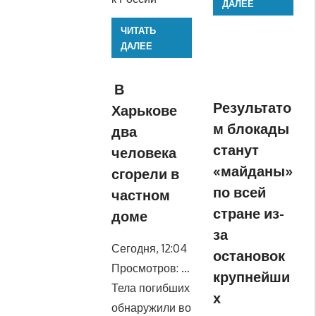
ДАЛЕЕ
ЧИТАТЬ
ДАЛЕЕ
В
Результато
Харькове
м блокады
два
станут
человека
«майданы»
сгорели в
по всей
частном
стране из-
доме
за
Сегодня, 12:04
остановок
Просмотров: …
крупнейши
Тела погибших
х
обнаружили во