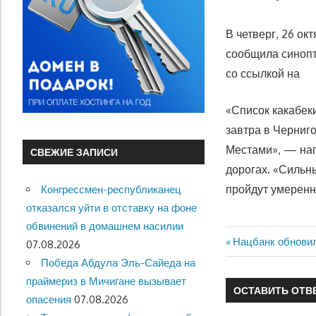
В четверг, 26 ок
сообщила синопт
со ссылкой на
«Список какабек
завтра в Черниг
Местами», — нап
СВЕЖИЕ ЗАПИСИ
дорогах. «Сильны
пройдут умеренн
Конгрессмен-республиканец
отказался уйти в отставку на фоне
обвинений в домашнем насилии
Предыдущая
Нацбанк обновил
Навигация
07.08.2026
запись:
Победа Абдула Эль-Сайеда на
по
праймериз в Мичигане вызывает
ОСТАВИТЬ ОТВ
записям
опасения
07.08.2026