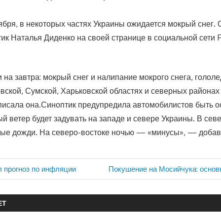
тября, в некоторых частях Украины ожидается мокрый снег. 
ик Наталья Диденко на своей странице в социальной сети 
и на завтра: мокрый снег и налипание мокрого снега, голол
овской, Сумской, Харьковской областях и северных района
исала она.Синоптик предупредила автомобилистов быть 
й ветер будет задувать на западе и севере Украины. В сев
ые дожди. На северо-востоке ночью — «минусы», — добав
Следующая
 прогноз по инфляции
Покушение на Мосийчука: основ
запись:
ЕТ