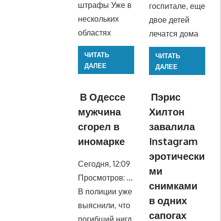
штрафы Уже в
госпитале, еще
нескольких
двое детей
областях
лечатся дома
ЧИТАТЬ
ЧИТАТЬ
ДАЛЕЕ
ДАЛЕЕ
В Одессе
Пэрис
мужчина
Хилтон
сгорел в
завалила
иномарке
Instagram
эротически
Сегодня, 12:09
ми
Просмотров: …
снимками
В полиции уже
в одних
выяснили, что
сапогах
погибший нигд