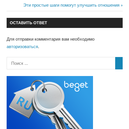
запись:
Следующая
Эти простые шаги помогут улучшить отношения
по
запись:
записям
ОСТАВИТЬ ОТВЕТ
Для отправки комментария вам необходимо
авторизоваться
.