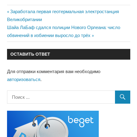
Предыдущая
Заработала первая геотермальная электростанция
Навигация
Великобритании
запись:
Следующая
Шайа ЛаБаф сдался полиции Нового Орлеана: число
по
запись:
обвинений в избиении выросло до трёх
записям
ОСТАВИТЬ ОТВЕТ
Для отправки комментария вам необходимо
авторизоваться
.