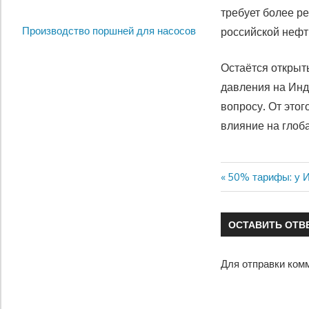
требует более р
Производство поршней для насосов
российской нефт
Остаётся открыт
давления на Инд
вопросу. От этог
влияние на глоб
Предыдущая
50% тарифы: у И
Навигация
запись:
по
ОСТАВИТЬ ОТВ
записям
Для отправки ком