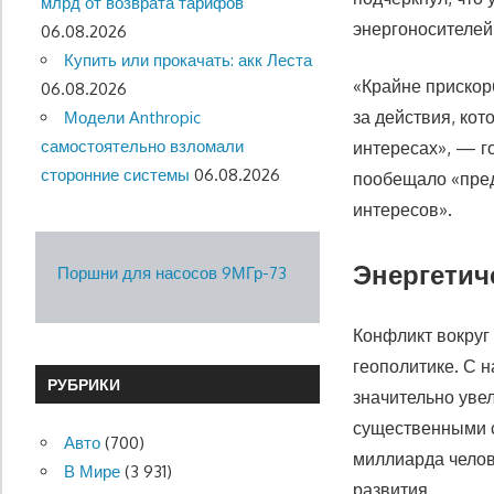
млрд от возврата тарифов
энергоносителей
06.08.2026
Купить или прокачать: акк Леста
«Крайне прискор
06.08.2026
за действия, ко
Модели Anthropic
самостоятельно взломали
интересах», — г
сторонние системы
06.08.2026
пообещало «пред
интересов».
Энергетич
Поршни для насосов 9МГр-73
Конфликт вокруг
геополитике. С 
РУБРИКИ
значительно уве
существенными с
Авто
(700)
миллиарда челов
В Мире
(3 931)
развития.