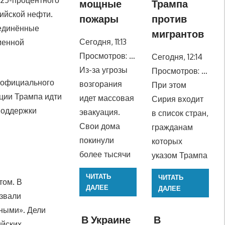
 25-процентного
мощные
Трампа
ийской нефти.
пожары
против
оединённые
мигрантов
Сегодня, 11:13
менной
Просмотров: …
Сегодня, 12:14
Из-за угрозы
Просмотров: …
е официального
возгорания
При этом
ции Трампа идти
идет массовая
Сирия входит
поддержки
эвакуация.
в список стран,
Свои дома
гражданам
покинули
которых
более тысячи
указом Трампа
ЧИТАТЬ
ЧИТАТЬ
том. В
ДАЛЕЕ
ДАЛЕЕ
азвали
ными». Дели
В Украине
В
ийских