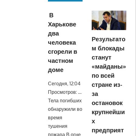
В
Харькове
два
Результато
человека
м блокады
сгорели в
станут
частном
«майданы»
доме
по всей
Сегодня, 12:04
стране из-
Просмотров: …
за
Тела погибших
остановок
обнаружили во
крупнейши
время
х
тушения
предприят
пожара В огне