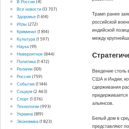
В России
(4)
Все новости
(13 707)
Трамп ранее заяв
Здоровье
(1 614)
российской воен
Игры
(272)
индийской позиц
Криминал
(1 814)
между крупнейш
Культура
(1 597)
Наука
(91)
Стратегич
Невероятное
(844)
Политика
(1 472)
Религия
(101)
Введение столь 
Россия
(759)
США и Индии, ко
События
(1 144)
сдерживания рас
Социум
(2 463)
придерживается 
Спорт
(1 076)
альянсов.
Технологии
(993)
Украина
(819)
Белый дом в сре
Экономика
(1 823)
представляют по