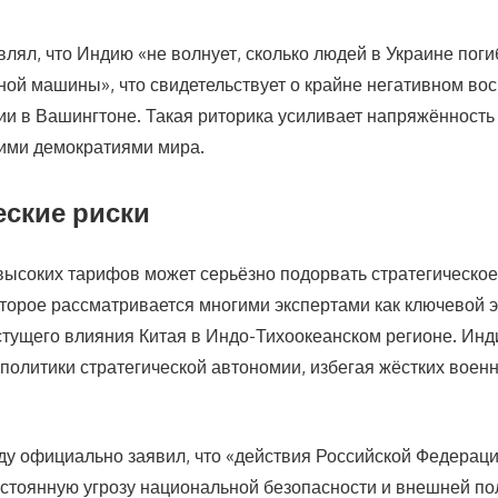
лял, что Индию «не волнует, сколько людей в Украине погиб
ной машины», что свидетельствует о крайне негативном во
ии в Вашингтоне. Такая риторика усиливает напряжённость
ими демократиями мира.
еские риски
высоких тарифов может серьёзно подорвать стратегическое
торое рассматривается многими экспертами как ключевой 
тущего влияния Китая в Индо-Тихоокеанском регионе. Инд
политики стратегической автономии, избегая жёстких воен
ду официально заявил, что «действия Российской Федераци
стоянную угрозу национальной безопасности и внешней по