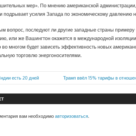
ешительных мер». По мнению американской администрации
и подрывает усилия Запада по экономическому давлению н
ым вопрос, последуют ли другие западные страны примеру
ию, или же Вашингтон окажется в международной изоляции
о во многом будет зависеть эффективность новых американс
альную торговлю энергоносителями.
ндии есть 20 дней
Следующая
Трамп ввёл 15% тарифы в отноше
запись:
ЕТ
ментария вам необходимо
авторизоваться
.