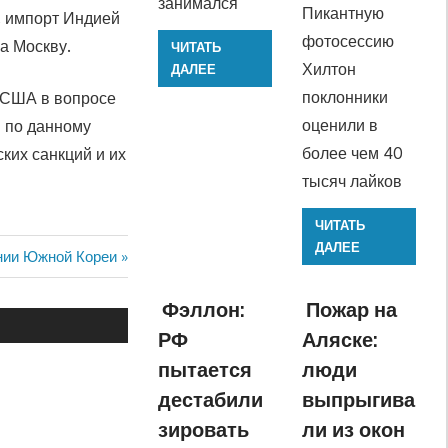
занимался
Пикантную
, импорт Индией
фотосессию
а Москву.
ЧИТАТЬ
Хилтон
ДАЛЕЕ
поклонники
 США в вопросе
оценили в
 по данному
более чем 40
ких санкций и их
тысяч лайков
ЧИТАТЬ
ДАЛЕЕ
нии Южной Кореи
Фэллон:
Пожар на
РФ
Аляске:
пытается
люди
дестабили
выпрыгива
зировать
ли из окон