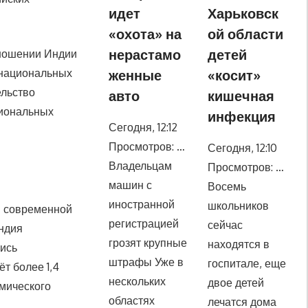
идет
Харьковск
«охота» на
ой области
нерастамо
детей
тношении Индии
женные
«косит»
 национальных
ельство
авто
кишечная
циональных
инфекция
Сегодня, 12:12
Просмотров: …
Сегодня, 12:10
Владельцам
Просмотров: …
машин с
Восемь
иностранной
школьников
в современной
регистрацией
сейчас
Индия
грозят крупные
находятся в
шись
штрафы Уже в
госпитале, еще
т более 1,4
нескольких
двое детей
омического
областях
лечатся дома