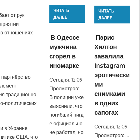
ЧИТАТЬ
ЧИТАТЬ
ает от рук
ДАЛЕЕ
ДАЛЕЕ
сприятии
 в отношениях
В Одессе
Пэрис
мужчина
Хилтон
сгорел в
завалила
иномарке
Instagram
эротически
 партнёрство
Сегодня, 12:09
ми
элемент
Просмотров: …
снимками
ия традиционно
В полиции уже
в одних
но-политических
выяснили, что
сапогах
погибший нигд
е официально
Сегодня, 12:09
и в Украине
не работал, но
Просмотров: …
литике США, что