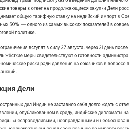
ональд Трамп подписал указ о введении дополнительного
ские товары в ответ на продолжающиеся закупки Дели росс
нимает общую тарифную ставку на индийский импорт в С
ных 50% — одного из самых высоких показателей в совре
рговой политике.
граничения вступят в силу 27 августа, через 21 день посл
ль жёсткие меры свидетельствуют о готовности администра
ономические риски ради давления на союзников в вопросе 
санкций.
акция Дели
остранных дел Индии не заставило себя долго ждать с отве
влении, опубликованном в среду, индийские дипломаты н
арифы «несправедливыми, неоправданными и необоснован
 уже неоднократно объяснял свою позицию по импорту росс