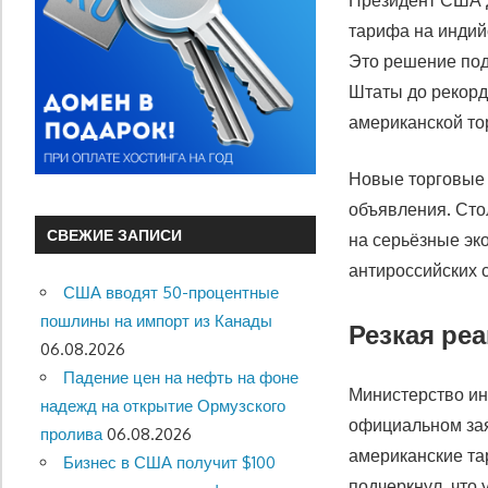
Президент США Д
тарифа на индий
Это решение под
Штаты до рекорд
американской то
Новые торговые о
объявления. Сто
СВЕЖИЕ ЗАПИСИ
на серьёзные эк
антироссийских 
США вводят 50-процентные
пошлины на импорт из Канады
Резкая ре
06.08.2026
Падение цен на нефть на фоне
Министерство ин
надежд на открытие Ормузского
официальном зая
пролива
06.08.2026
американские т
Бизнес в США получит $100
подчеркнул, что