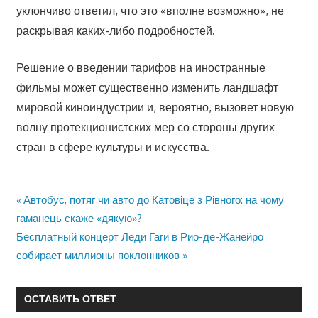
уклончиво ответил, что это «вполне возможно», не
раскрывая каких-либо подробностей.
Решение о введении тарифов на иностранные
фильмы может существенно изменить ландшафт
мировой киноиндустрии и, вероятно, вызовет новую
волну протекционистских мер со стороны других
стран в сфере культуры и искусства.
Предыдущая
Автобус, потяг чи авто до Катовіце з Рівного: на чому
Навигация
запись:
гаманець скаже «дякую»?
по
Следующая
Бесплатный концерт Леди Гаги в Рио-де-Жанейро
запись:
собирает миллионы поклонников
записям
ОСТАВИТЬ ОТВЕТ