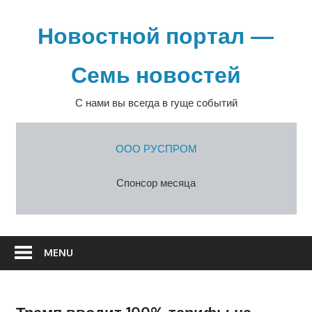
Перейти
к
Новостной портал —
содержимому
Семь новостей
С нами вы всегда в гуще событий
ООО РУСПРОМ
Спонсор месяца
MENU
Трамп вводит 100% тарифы на