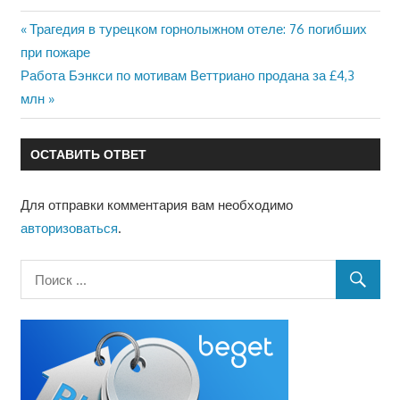
Предыдущая
Трагедия в турецком горнолыжном отеле: 76 погибших
Навигация
при пожаре
запись:
Следующая
Работа Бэнкси по мотивам Веттриано продана за £4,3
по
запись:
млн
записям
ОСТАВИТЬ ОТВЕТ
Для отправки комментария вам необходимо
авторизоваться
.