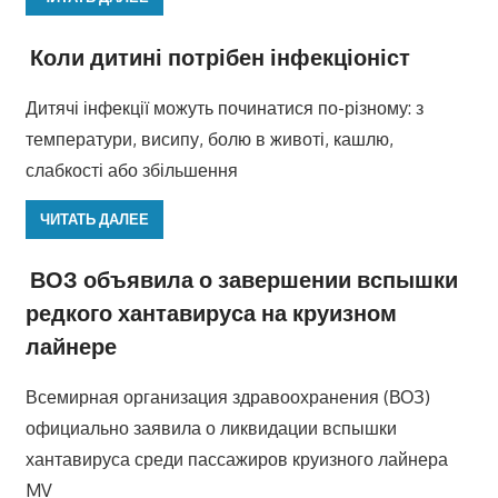
Коли дитині потрібен інфекціоніст
Дитячі інфекції можуть починатися по-різному: з
температури, висипу, болю в животі, кашлю,
слабкості або збільшення
ЧИТАТЬ ДАЛЕЕ
ВОЗ объявила о завершении вспышки
редкого хантавируса на круизном
лайнере
Всемирная организация здравоохранения (ВОЗ)
официально заявила о ликвидации вспышки
хантавируса среди пассажиров круизного лайнера
MV