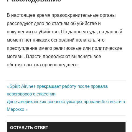
В настоящее время правоохранительные органы
расследуют дело по статьям об убийстве и
покушении на убийство. По данным суда, на данный
момент нет никаких оснований полагать, что
преступление имело религиозные или политические
мотивы. Власти продолжают выяснять все
обстоятельства произошедшего.
Предыдущая
Spirit Airlines прекращает работу после провала
Навигация
запись:
переговоров о спасении
по
Следующая
Двое американских военнослужащих пропали без вести в
запись:
Марокко
записям
ОСТАВИТЬ ОТВЕТ