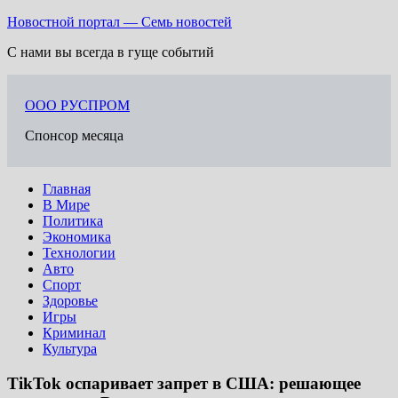
Перейти
Новостной портал — Семь новостей
к
С нами вы всегда в гуще событий
содержимому
ООО РУСПРОМ
Спонсор месяца
Главная
В Мире
Политика
Экономика
Технологии
Авто
Спорт
Здоровье
Игры
Криминал
Культура
TikTok оспаривает запрет в США: решающее