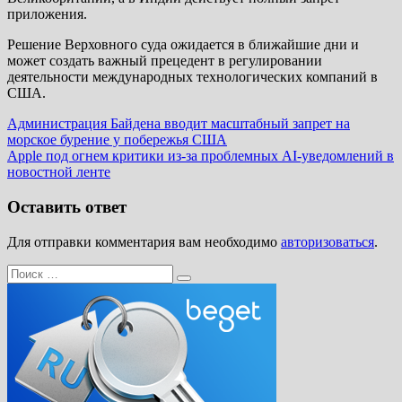
приложения.
Решение Верховного суда ожидается в ближайшие дни и
может создать важный прецедент в регулировании
деятельности международных технологических компаний в
США.
Навигация
Предыдущая
Администрация Байдена вводит масштабный запрет на
запись:
морское бурение у побережья США
по
Следующая
Apple под огнем критики из-за проблемных AI-уведомлений в
записям
запись:
новостной ленте
Оставить ответ
Для отправки комментария вам необходимо
авторизоваться
.
Поиск
Поиск
для: