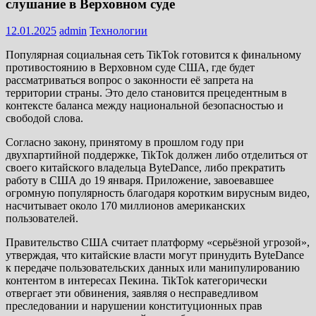
слушание в Верховном суде
12.01.2025
admin
Технологии
Популярная социальная сеть TikTok готовится к финальному
противостоянию в Верховном суде США, где будет
рассматриваться вопрос о законности её запрета на
территории страны. Это дело становится прецедентным в
контексте баланса между национальной безопасностью и
свободой слова.
Согласно закону, принятому в прошлом году при
двухпартийной поддержке, TikTok должен либо отделиться от
своего китайского владельца ByteDance, либо прекратить
работу в США до 19 января. Приложение, завоевавшее
огромную популярность благодаря коротким вирусным видео,
насчитывает около 170 миллионов американских
пользователей.
Правительство США считает платформу «серьёзной угрозой»,
утверждая, что китайские власти могут принудить ByteDance
к передаче пользовательских данных или манипулированию
контентом в интересах Пекина. TikTok категорически
отвергает эти обвинения, заявляя о несправедливом
преследовании и нарушении конституционных прав