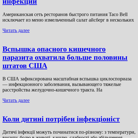
инфекции
Американская сеть ресторанов быстрого питания Taco Bell
исключает из меню измельченный салат айсберг в нескольких
Читать далее
Вспышка опасного кишечного
паразита охватила больше половины
штатов США
В США зафиксирована масштабная вспышка циклоспориаза
— инфекционного заболевания, вызывающего тяжелые
расстройства желудочно-кишечного тракта. На
Читать далее
Коли дитині потрібен інфекціоніст
Дитячі інфекції можуть починатися по-різному: з температури,
висипу, болю в животі, кашлю, слабкості або збільшення