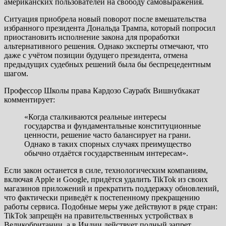
американских пользователей на свободу самовыражения.
Ситуация приобрела новый поворот после вмешательства
избранного президента Дональда Трампа, который попросил
приостановить исполнение закона для проработки
альтернативного решения. Однако эксперты отмечают, что
даже с учётом позиции будущего президента, отмена
предыдущих судебных решений была бы беспрецедентным
шагом.
Профессор Школы права Кардозо Саурабх Вишнубхакат
комментирует:
«Когда сталкиваются реальные интересы
государства и фундаментальные конституционные
ценности, решение часто балансирует на грани.
Однако в таких спорных случаях преимущество
обычно отдаётся государственным интересам».
Если закон останется в силе, технологическим компаниям,
включая Apple и Google, придётся удалить TikTok из своих
магазинов приложений и прекратить поддержку обновлений,
что фактически приведёт к постепенному прекращению
работы сервиса. Подобные меры уже действуют в ряде стран:
TikTok запрещён на правительственных устройствах в
Великобритании, а в Индии действует полный запрет