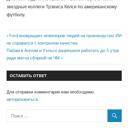
звездные коллеги Трэвиса Келси по американскому
футболу.
Предыдущая
Ford возвращает инженеров-людей на производство: ИИ
Навигация
не справился с контролем качества
запись:
Следующая
Пабам в Англии и Уэльсе разрешили работать до 5 утра
по
запись:
ради матча сборной на ЧМ
записям
ОСТАВИТЬ ОТВЕТ
Для отправки комментария вам необходимо
авторизоваться
.