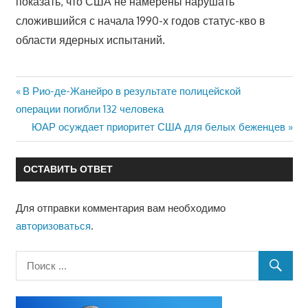
показать, что США не намерены нарушать
сложившийся с начала 1990-х годов статус-кво в
области ядерных испытаний.
Предыдущая
В Рио-де-Жанейро в результате полицейской
Навигация
запись:
операции погибли 132 человека
по
Следующая
ЮАР осуждает приоритет США для белых беженцев
запись:
записям
ОСТАВИТЬ ОТВЕТ
Для отправки комментария вам необходимо
авторизоваться
.