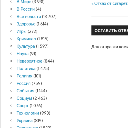
В Мире
(3 931)
Предыдущая
Отказ от сигаре
Навигация
В России
(4)
запись:
по
Все новости
(13 707)
Здоровье
(1 614)
записям
ОСТАВИТЬ ОТВ
Игры
(272)
Криминал
(1 815)
Культура
(1 597)
Для отправки ком
Наука
(91)
Невероятное
(844)
Политика
(1 475)
Религия
(101)
Россия
(759)
События
(1 144)
Социум
(2 463)
Спорт
(1 076)
Технологии
(993)
Украина
(819)
Экономика
(1 823)