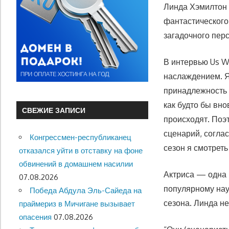
Линда Хэмилтон 
фантастического 
загадочного пер
В интервью Us W
наслаждением. Я 
принадлежность 
как будто бы вно
СВЕЖИЕ ЗАПИСИ
происходят. Поэт
сценарий, соглас
Конгрессмен-республиканец
сезон я смотреть
отказался уйти в отставку на фоне
обвинений в домашнем насилии
Актриса — одна 
07.08.2026
популярному нау
Победа Абдула Эль-Сайеда на
сезона. Линда не
праймериз в Мичигане вызывает
опасения
07.08.2026