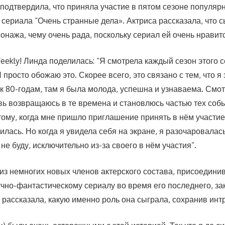
подтвердила, что приняла участие в пятом сезоне популярн
сериала “Очень странные дела». Актриса рассказала, что с
сонажа, чему очень рада, поскольку сериал ей очень нрави
eekly! Линда поделилась: “Я смотрела каждый сезон этого 
просто обожаю это. Скорее всего, это связано с тем, что я
к 80-годам, там я была молода, успешна и узнаваема. Смотр
вь возвращаюсь в те времена и становлюсь частью тех собы
ому, когда мне пришло приглашение принять в нём участие,
илась. Но когда я увидела себя на экране, я разочаровалась
 не буду, исключительно из-за своего в нём участия”.
из немногих новых членов актерского состава, присоедини
чно-фантастическому сериалу во время его последнего, за
 рассказала, какую именно роль она сыграла, сохранив инт