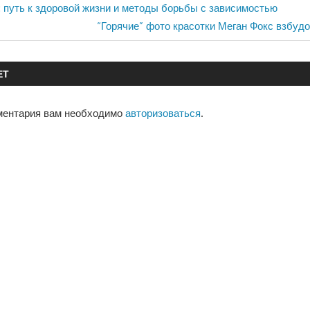
т: путь к здоровой жизни и методы борьбы с зависимостью
Следующая
“Горячие” фото красотки Меган Фокс взбуд
запись:
ЕТ
ментария вам необходимо
авторизоваться
.