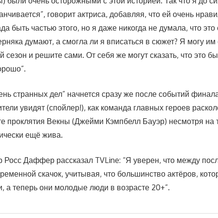
) были очень осторожными с этой историей. Так что я до си
канчивается”, говорит актриса, добавляя, что ей очень нрав
ада быть частью этого, но я даже никогда не думала, что это 
рняка думают, а смогла ли я вписаться в сюжет? Я могу им
 сезон и решите сами. От себя же могут сказать, что это б
орошо”.
ень странных дел” начнется сразу же после событий финала
ители увидят (спойлер!), как команда главных героев раско
те проклятия Векны (Джейми Кэмпбелл Бауэр) несмотря на т
нически ещё жива.
 Росс Даффер рассказал TVLine: “Я уверен, что между по
временной скачок, учитывая, что большинство актёров, кот
и, а теперь они молодые люди в возрасте 20+”.