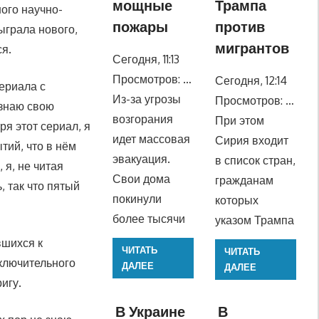
мощные
Трампа
ого научно-
пожары
против
ыграла нового,
мигрантов
тся.
Сегодня, 11:13
Просмотров: …
Сегодня, 12:14
сериала с
Из-за угрозы
Просмотров: …
 знаю свою
возгорания
При этом
я этот сериал, я
идет массовая
Сирия входит
тий, что в нём
эвакуация.
в список стран,
 я, не читая
Свои дома
гражданам
, так что пятый
покинули
которых
более тысячи
указом Трампа
вшихся к
ЧИТАТЬ
ЧИТАТЬ
ключительного
ДАЛЕЕ
ДАЛЕЕ
ригу.
В Украине
В