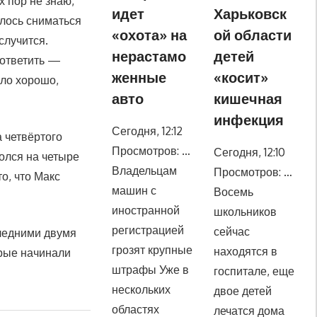
х пор не знаю,
идет
Харьковск
илось сниматься
«охота» на
ой области
случится.
нерастамо
детей
 ответить —
женные
«косит»
ыло хорошо,
авто
кишечная
инфекция
Сегодня, 12:12
 четвёртого
Просмотров: …
Сегодня, 12:10
лолся на четыре
Владельцам
Просмотров: …
о, что Макс
машин с
Восемь
иностранной
школьников
регистрацией
сейчас
следними двумя
грозят крупные
находятся в
орые начинали
штрафы Уже в
госпитале, еще
нескольких
двое детей
областях
лечатся дома