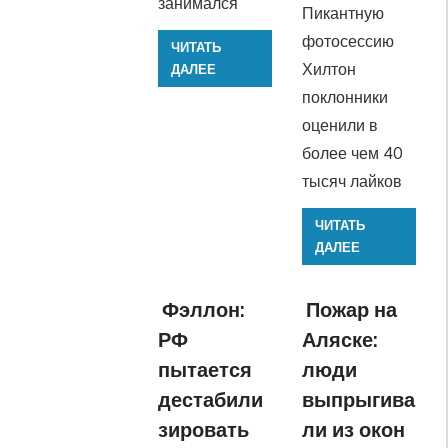
занимался
Пикантную
фотосессию
ЧИТАТЬ
Хилтон
ДАЛЕЕ
поклонники
оценили в
более чем 40
тысяч лайков
ЧИТАТЬ
ДАЛЕЕ
Фэллон:
Пожар на
РФ
Аляске:
пытается
люди
дестабили
выпрыгива
зировать
ли из окон