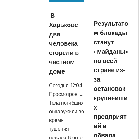
В
Результато
Харькове
м блокады
два
станут
человека
«майданы»
сгорели в
по всей
частном
стране из-
доме
за
Сегодня, 12:04
остановок
Просмотров: …
крупнейши
Тела погибших
х
обнаружили во
предприят
время
ий и
тушения
обвала
пожара В огне