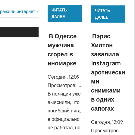
ЧИТАТЬ
ЧИТАТЬ
оражили интернет
ДАЛЕЕ
ДАЛЕЕ
В Одессе
Пэрис
мужчина
Хилтон
сгорел в
завалила
иномарке
Instagram
эротически
Сегодня, 12:09
ми
Просмотров: …
снимками
В полиции уже
в одних
выяснили, что
сапогах
погибший нигд
е официально
Сегодня, 12:09
не работал, но
Просмотров: …