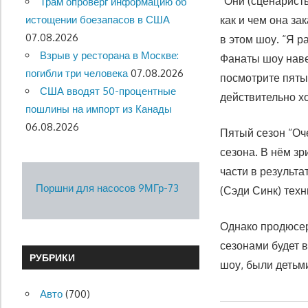
“Они (сценаристы
Трам опроверг информацию об
истощении боезапасов в США
как и чем она за
07.08.2026
в этом шоу. “Я р
Взрыв у ресторана в Москве:
Фанаты шоу наве
погибли три человека
07.08.2026
посмотрите пятый
США вводят 50-процентные
действительно х
пошлины на импорт из Канады
06.08.2026
Пятый сезон “Оч
сезона. В нём зр
части в результа
Поршни для насосов 9МГр-73
(Сэди Синк) тех
Однако продюсер
сезонами будет 
РУБРИКИ
шоу, были детьм
Авто
(700)