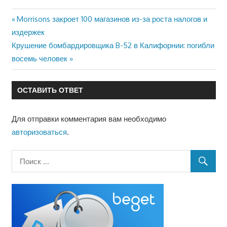
Предыдущая
Morrisons закроет 100 магазинов из-за роста налогов и
Навигация
запись:
издержек
по
Следующая
Крушение бомбардировщика B-52 в Калифорнии: погибли
запись:
восемь человек
записям
ОСТАВИТЬ ОТВЕТ
Для отправки комментария вам необходимо
авторизоваться
.