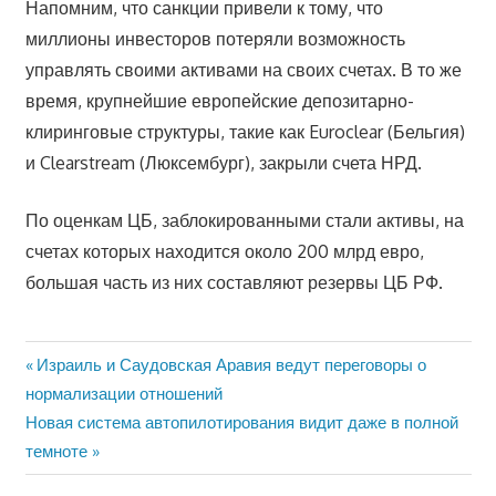
Напомним, что санкции привели к тому, что
миллионы инвесторов потеряли возможность
управлять своими активами на своих счетах. В то же
время, крупнейшие европейские депозитарно-
клиринговые структуры, такие как Euroclear (Бельгия)
и Clearstream (Люксембург), закрыли счета НРД.
По оценкам ЦБ, заблокированными стали активы, на
счетах которых находится около 200 млрд евро,
большая часть из них составляют резервы ЦБ РФ.
Предыдущая
Израиль и Саудовская Аравия ведут переговоры о
Навигация
запись:
нормализации отношений
по
Следующая
Новая система автопилотирования видит даже в полной
запись:
темноте
записям