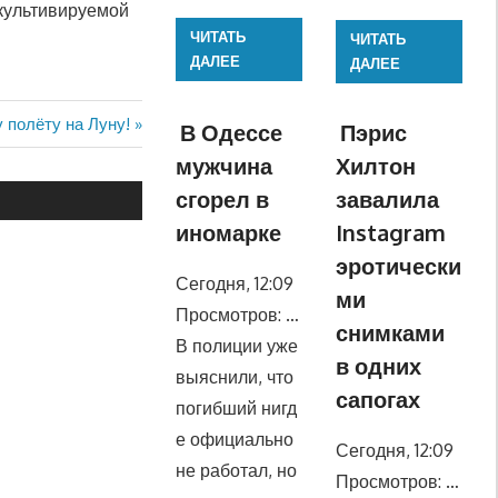
 культивируемой
ЧИТАТЬ
ЧИТАТЬ
ДАЛЕЕ
ДАЛЕЕ
 полёту на Луну!
В Одессе
Пэрис
мужчина
Хилтон
сгорел в
завалила
иномарке
Instagram
эротически
Сегодня, 12:09
ми
Просмотров: …
снимками
В полиции уже
в одних
выяснили, что
сапогах
погибший нигд
е официально
Сегодня, 12:09
не работал, но
Просмотров: …