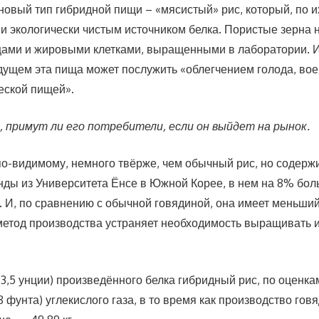
новый тип гибридной пищи – «мясистый» рис, который, по и
 и экологически чистым источником белка. Пористые зерна
ами и жировыми клетками, выращенными в лаборатории. 
будущем эта пища может послужить «облегчением голода, в
еской пищей».
 примут ли его потребители, если он выйдет на рынок.
по-видимому, немного твёрже, чем обычный рис, но содерж
ды из Университета Ёнсе в Южной Корее, в нем на 8% бол
 И, по сравнению с обычной говядиной, она имеет меньши
 метод производства устраняет необходимость выращивать и
(3,5 унции) произведённого белка гибридный рис, по оценка
3,8 фунта) углекислого газа, в то время как производство го