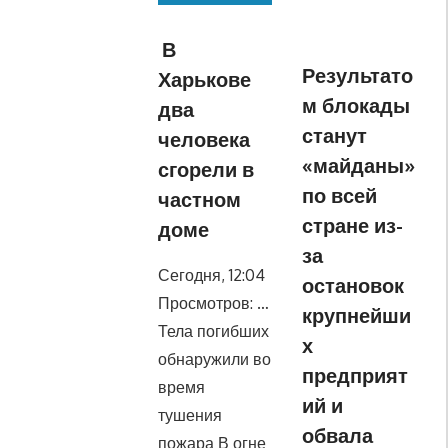
В
Результато
Харькове
м блокады
два
станут
человека
«майданы»
сгорели в
по всей
частном
стране из-
доме
за
Сегодня, 12:04
остановок
Просмотров: …
крупнейши
Тела погибших
х
обнаружили во
предприят
время
ий и
тушения
обвала
пожара В огне