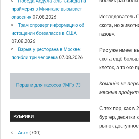
восемь раз боль
Победа Абдула Эль-Сайеда на
праймериз в Мичигане вызывает
Исследователь С
опасения
07.08.2026
Трам опроверг информацию об
скота, но живот
истощении боезапасов в США
газов».
07.08.2026
Взрыв у ресторана в Москве:
Рис уже имеет в
погибли три человека
07.08.2026
скота ещё больше
клеток, а также 
Команда не пер
Поршни для насосов 9МГр-73
мясные продукт
С тех пор, как 
РУБРИКИ
бургер, десятки 
рынок доступное
Авто
(700)