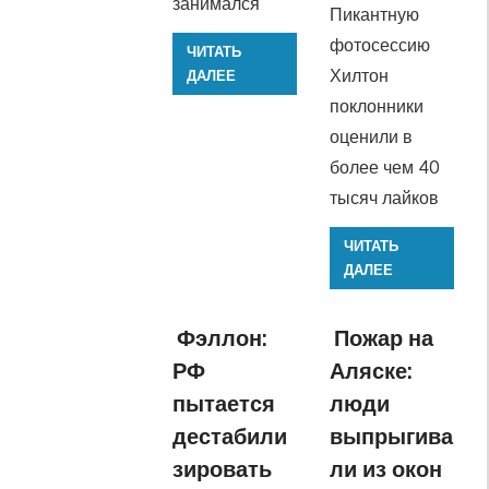
занимался
Пикантную
фотосессию
ЧИТАТЬ
Хилтон
ДАЛЕЕ
поклонники
оценили в
более чем 40
тысяч лайков
ЧИТАТЬ
ДАЛЕЕ
Фэллон:
Пожар на
РФ
Аляске:
пытается
люди
дестабили
выпрыгива
зировать
ли из окон