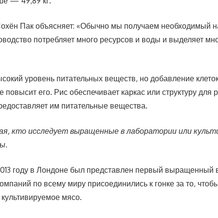
ше — 49,89 кг.
охён Пак объясняет: «Обычно мы получаем необходимый н
новодство потребляет много ресурсов и воды и выделяет мн
ысокий уровень питательных веществ, но добавление клето
 повысит его. Рис обеспечивает каркас или структуру для 
предоставляет им питательные вещества.
вая, кто исследует выращенные в лаборатории или куль
ы.
в 2013 году в Лондоне был представлен первый выращенный 
компаний по всему миру присоединились к гонке за то, чтоб
 культивируемое мясо.