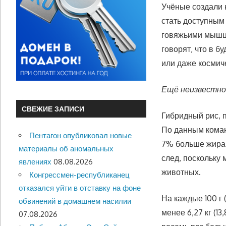
Учёные создали 
стать доступным
говяжьими мышц
говорят, что в 
или даже космич
Ещё неизвестно,
СВЕЖИЕ ЗАПИСИ
Гибридный рис, 
По данным коман
Пентагон опубликовал новые
7% больше жира.
материалы об аномальных
след, поскольку
явлениях
08.08.2026
животных.
Конгрессмен-республиканец
отказался уйти в отставку на фоне
На каждые 100 г 
обвинений в домашнем насилии
менее 6,27 кг (1
07.08.2026