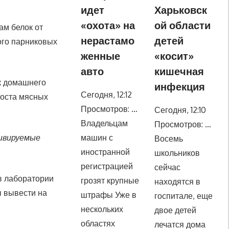
идет
Харьковск
«охота» на
ой области
ам белок от
нерастамо
детей
ого парниковых
женные
«косит»
авто
кишечная
к домашнего
инфекция
Сегодня, 12:12
роста мясных
Просмотров: …
Сегодня, 12:10
Владельцам
Просмотров: …
машин с
тивируемые
Восемь
иностранной
школьников
регистрацией
сейчас
в лаборатории
грозят крупные
находятся в
ы вывести на
штрафы Уже в
госпитале, еще
нескольких
двое детей
областях
лечатся дома