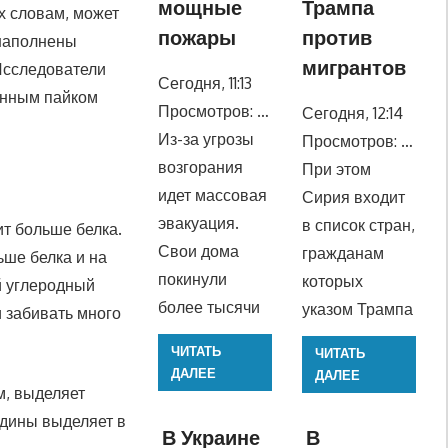
мощные
Трампа
х словам, может
пожары
против
 наполнены
мигрантов
Исследователи
Сегодня, 11:13
оенным пайком
Просмотров: …
Сегодня, 12:14
Из-за угрозы
Просмотров: …
возгорания
При этом
идет массовая
Сирия входит
эвакуация.
в список стран,
ит больше белка.
Свои дома
гражданам
ьше белка и на
покинули
которых
й углеродный
более тысячи
указом Трампа
 забивать много
ЧИТАТЬ
ЧИТАТЬ
ДАЛЕЕ
ДАЛЕЕ
м, выделяет
вядины выделяет в
В Украине
В