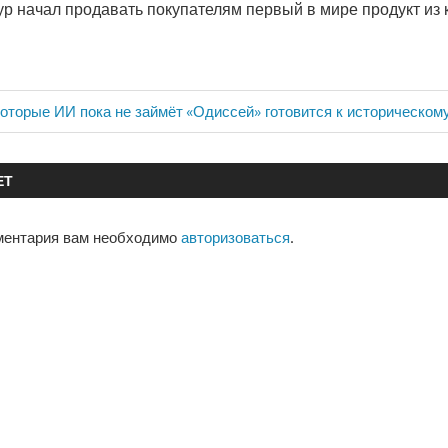
р начал продавать покупателям первый в мире продукт из
Следующая
которые ИИ пока не займёт
«Одиссей» готовится к историческому
запись:
ЕТ
ментария вам необходимо
авторизоваться
.