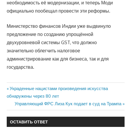
необходимость её модернизации, и теперь Моди
официально пообещал провести эти реформы.
Министерство финансов Индии уже выдвинуло
предложение по созданию упрощённой
двухуровневой системы GST, что должно
значительно облегчить налоговое
администрирование как для бизнеса, так и для
государства.
Предыдущая
Украденные нацистами произведения искусства
Навигация
запись:
обнаружены через 80 лет
по
Следующая
Управляющий ФРС Лиза Кук подает в суд на Трампа
запись:
записям
ОСТАВИТЬ ОТВЕТ