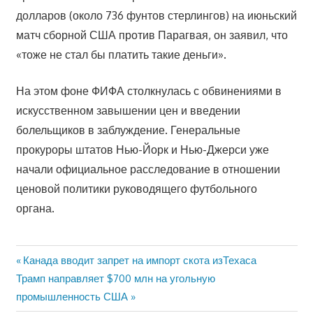
долларов (около 736 фунтов стерлингов) на июньский
матч сборной США против Парагвая, он заявил, что
«тоже не стал бы платить такие деньги».
На этом фоне ФИФА столкнулась с обвинениями в
искусственном завышении цен и введении
болельщиков в заблуждение. Генеральные
прокуроры штатов Нью-Йорк и Нью-Джерси уже
начали официальное расследование в отношении
ценовой политики руководящего футбольного
органа.
Предыдущая
Канада вводит запрет на импорт скота изТехаса
Навигация
Следующая
Трамп направляет $700 млн на угольную
запись:
запись:
промышленность США
по