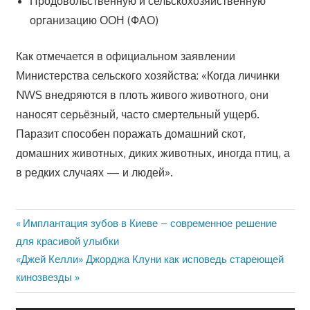
Продовольственную и сельскохозяйственную
организацию ООН (ФАО)
Как отмечается в официальном заявлении
Министерства сельского хозяйства: «Когда личинки
NWS внедряются в плоть живого животного, они
наносят серьёзный, часто смертельный ущерб.
Паразит способен поражать домашний скот,
домашних животных, диких животных, иногда птиц, а
в редких случаях — и людей».
Предыдущая
Имплантация зубов в Киеве – современное решение
Навигация
запись:
для красивой улыбки
по
Следующая
«Джей Келли» Джорджа Клуни как исповедь стареющей
запись:
кинозвезды
записям