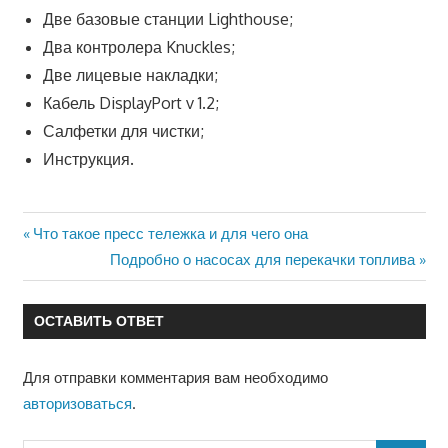
Две базовые станции Lighthouse;
Два контролера Knuckles;
Две лицевые накладки;
Кабель DisplayPort v 1.2;
Салфетки для чистки;
Инструкция.
Предыдущая
Что такое пресс тележка и для чего она
Навигация
запись:
Следующая
Подробно о насосах для перекачки топлива
по
запись:
записям
ОСТАВИТЬ ОТВЕТ
Для отправки комментария вам необходимо
авторизоваться
.