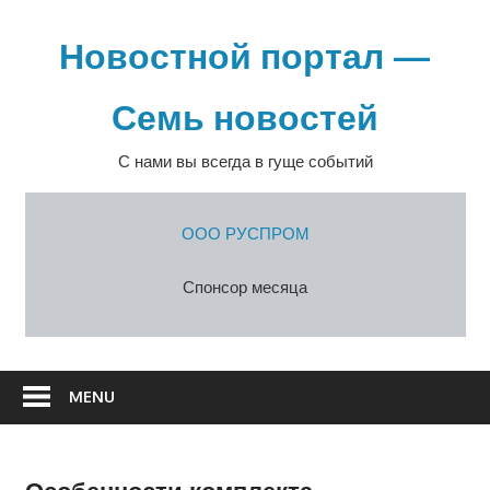
Перейти
к
Новостной портал —
содержимому
Семь новостей
С нами вы всегда в гуще событий
ООО РУСПРОМ
Спонсор месяца
MENU
Особенности комплекта