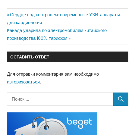
Предыдущая
Сердце под контролем: современные УЗИ-аппараты
Навигация
запись:
для кардиологии
по
Следующая
Канада ударила по электромобилям китайского
запись:
производства 100% тарифом
записям
ОСТАВИТЬ ОТВЕТ
Для отправки комментария вам необходимо
авторизоваться
.