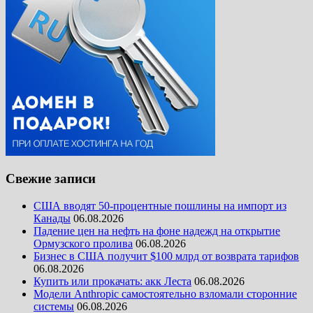
Свежие записи
США вводят 50-процентные пошлины на импорт из
Канады
06.08.2026
Падение цен на нефть на фоне надежд на открытие
Ормузского пролива
06.08.2026
Бизнес в США получит $100 млрд от возврата тарифов
06.08.2026
Купить или прокачать: акк Леста
06.08.2026
Модели Anthropic самостоятельно взломали сторонние
системы
06.08.2026