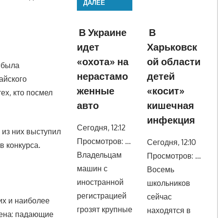
ДАЛЕЕ
В Украине
В
идет
Харьковск
«охота» на
ой области
а была
нерастамо
детей
айского
женные
«косит»
ех, кто посмел
авто
кишечная
инфекция
Сегодня, 12:12
 из них выступил
Просмотров: …
Сегодня, 12:10
в конкурса.
Владельцам
Просмотров: …
машин с
Восемь
иностранной
школьников
регистрацией
сейчас
их и наиболее
грозят крупные
находятся в
мена: падающие