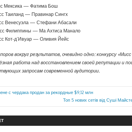
сс Мексика — Фатима Бош
исс Таиланд — Правинар Сингх
исс Венесуэла — Стефани Абасали
исс Филиппины — Ма Ахтиса Манало
исс Кот-д’Ивуар — Оливия Йейс
поров вокруг результатов, очевидно одно: конкурсу «Мисс
ёзная работа над восстановлением своей репутации и по
твующих запросам современной аудитории.
ене с чердака продан за рекордные $9,12 млн
Следующая
Топ 5 нових сетів від Суші Майст
запись:
ЕТ