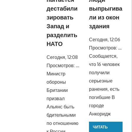
дестабили
выпрыгива
зировать
ли из окон
Запад и
здания
разделить
Сегодня, 12:06
НАТО
Просмотров: …
Сообщается,
Сегодня, 12:08
что 16 человек
Просмотров: …
получили
Министр
серьезные
обороны
ранения, есть
Британии
погибшие В
призвал
городе
Альянс быть
Анкоридж
бдительными
по отношению
ЧИТАТЬ
к России