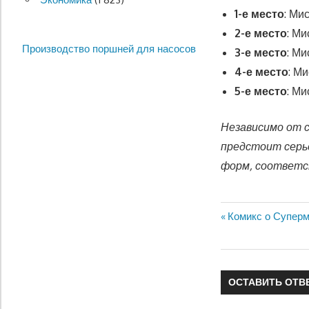
1-е место
: Ми
2-е место
: М
Производство поршней для насосов
3-е место
: М
4-е место
: М
5-е место
: М
Независимо от с
предстоит серь
форм, соответс
Предыдущая
Комикс о Суперм
Навигация
запись:
по
записям
ОСТАВИТЬ ОТВ