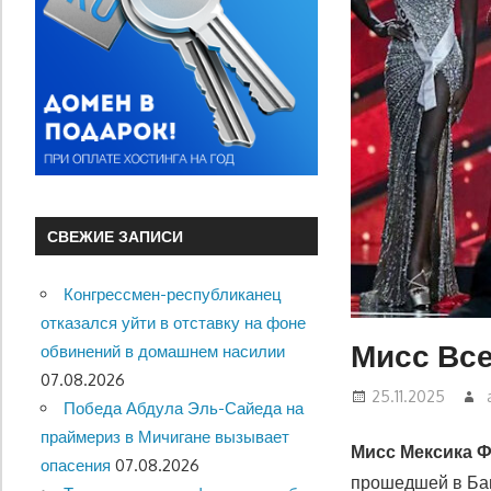
СВЕЖИЕ ЗАПИСИ
Конгрессмен-республиканец
отказался уйти в отставку на фоне
Мисс Все
обвинений в домашнем насилии
07.08.2026
25.11.2025
Победа Абдула Эль-Сайеда на
праймериз в Мичигане вызывает
Мисс Мексика 
опасения
07.08.2026
прошедшей в Бан