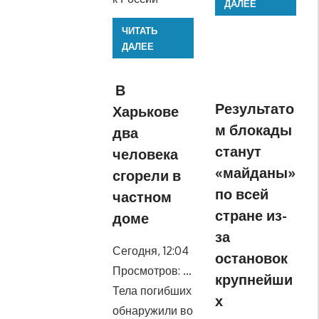
ДАЛЕЕ
ЧИТАТЬ
ДАЛЕЕ
В
Результато
Харькове
м блокады
два
станут
человека
«майданы»
сгорели в
по всей
частном
стране из-
доме
за
Сегодня, 12:04
остановок
Просмотров: …
крупнейши
Тела погибших
х
обнаружили во