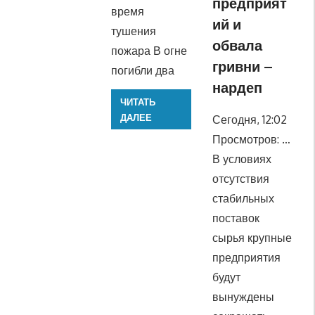
предприят
время
ий и
тушения
обвала
пожара В огне
гривни –
погибли два
нардеп
ЧИТАТЬ
ДАЛЕЕ
Сегодня, 12:02
Просмотров: …
В условиях
отсутствия
стабильных
поставок
сырья крупные
предприятия
будут
вынуждены