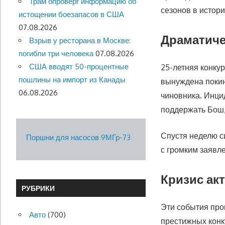
Трам опроверг информацию об
сезонов в истори
истощении боезапасов в США
07.08.2026
Драматиче
Взрыв у ресторана в Москве:
погибли три человека
07.08.2026
США вводят 50-процентные
25-летняя конкур
пошлины на импорт из Канады
вынуждена покин
06.08.2026
чиновника. Инцид
поддержать Бош,
Спустя неделю си
Поршни для насосов 9МГр-73
с громким заявл
Кризис ак
РУБРИКИ
Эти события про
Авто
(700)
престижных конк