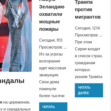
Трампа
Зеландию
против
охватили
мигрантов
мощные
Сегодня, 12:14
пожары
Просмотров: …
Сегодня, 11:13
При этом
Просмотров: …
Сирия входит
Из-за угрозы
в список стран,
возгорания
гражданам
идет массовая
которых
эвакуация.
указом Трампа
кандалы
Свои дома
ЧИТАТЬ
покинули
ДАЛЕЕ
более тысячи
я
на церемонии,
ЧИТАТЬ
х и скандальных