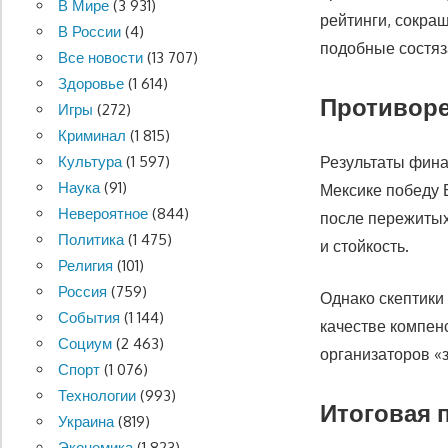
В Мире
(3 931)
рейтинги, сокра
В России
(4)
подобные состяз
Все новости
(13 707)
Здоровье
(1 614)
Противоре
Игры
(272)
Криминал
(1 815)
Результаты фина
Культура
(1 597)
Наука
(91)
Мексике победу 
Невероятное
(844)
после пережитых
Политика
(1 475)
и стойкость.
Религия
(101)
Россия
(759)
Однако скептики
События
(1 144)
качестве компен
Социум
(2 463)
организаторов «
Спорт
(1 076)
Технологии
(993)
Итоговая 
Украина
(819)
Экономика
(1 823)