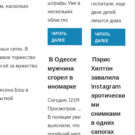
штрафы Уже в
госпитале, еще
м, насколько
нескольких
двое детей
областях
лечатся дома
ЧИТАТЬ
ЧИТАТЬ
ДАЛЕЕ
ДАЛЕЕ
ных сетях. В
ливое торжество
В Одессе
Пэрис
 её за мужество
мужчина
Хилтон
сгорел в
завалила
иномарке
Instagram
несена Бош в
эротически
пыткой
Сегодня, 12:09
ми
Просмотров: …
снимками
В полиции уже
в одних
выяснили, что
сапогах
погибший нигд