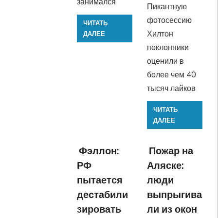
занимался
Пикантную
фотосессию
ЧИТАТЬ
Хилтон
ДАЛЕЕ
поклонники
оценили в
более чем 40
тысяч лайков
ЧИТАТЬ
ДАЛЕЕ
Фэллон:
Пожар на
РФ
Аляске:
пытается
люди
дестабили
выпрыгива
зировать
ли из окон