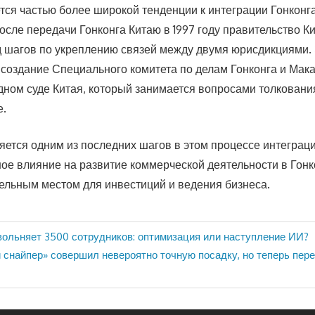
ется частью более широкой тенденции к интеграции Гонконг
осле передачи Гонконга Китаю в 1997 году правительство К
 шагов по укреплению связей между двумя юрисдикциями.
 создание Специального комитета по делам Гонконга и Мак
ном суде Китая, который занимается вопросами толковани
е.
яется одним из последних шагов в этом процессе интеграц
ное влияние на развитие коммерческой деятельности в Гонко
ельным местом для инвестиций и ведения бизнеса.
вольняет 3500 сотрудников: оптимизация или наступление ИИ?
снайпер» совершил невероятно точную посадку, но теперь перев