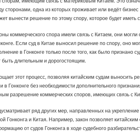
 спорам, имеющим связь с материковым Китаем. Это означае
у сторонами, одна из которых проживает или ведёт бизнес 
жет вынести решение по этому спору, которое будет иметь с
оны коммерческого спора имели связь с Китаем, они могли 
нконге. Если суд в Китае выносил решение по спору, оно мо
лнение в Гонконге только после того, как было признано су
г быть длительным и дорогостоящим.
ощает этот процесс, позволяя китайским судам выносить р
 и в Гонконге без необходимости дополнительного признани
ым разрешение коммерческих споров, имеющих связь с Ки
дусматривает ряд других мер, направленных на укрепление
ой Гонконга и Китая. Например, закон позволяет китайским
ормацию от судов Гонконга в ходе судебного разбирательс