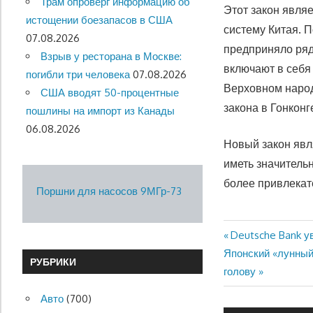
Трам опроверг информацию об
Этот закон явля
истощении боезапасов в США
систему Китая. П
07.08.2026
предприняло ряд
Взрыв у ресторана в Москве:
включают в себя
погибли три человека
07.08.2026
Верховном народ
США вводят 50-процентные
закона в Гонконг
пошлины на импорт из Канады
06.08.2026
Новый закон явл
иметь значитель
более привлекат
Поршни для насосов 9МГр-73
Предыдущая
Deutsche Bank у
Навигация
Следующая
запись:
Японский «лунный 
РУБРИКИ
по
запись:
голову
записям
Авто
(700)