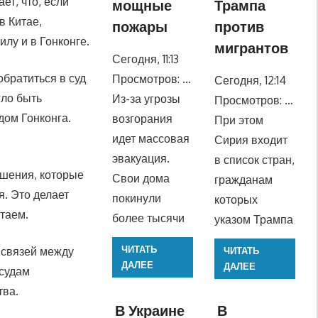
т, что, если
мощные
Трампа
в Китае,
пожары
против
илу и в Гонконге.
мигрантов
Сегодня, 11:13
обратиться в суд
Просмотров: …
Сегодня, 12:14
гло быть
Из-за угрозы
Просмотров: …
дом Гонконга.
возгорания
При этом
идет массовая
Сирия входит
эвакуация.
в список стран,
ешения, которые
Свои дома
гражданам
я. Это делает
покинули
которых
таем.
более тысячи
указом Трампа
ЧИТАТЬ
 связей между
ЧИТАТЬ
ДАЛЕЕ
ДАЛЕЕ
 судам
тва.
В Украине
В