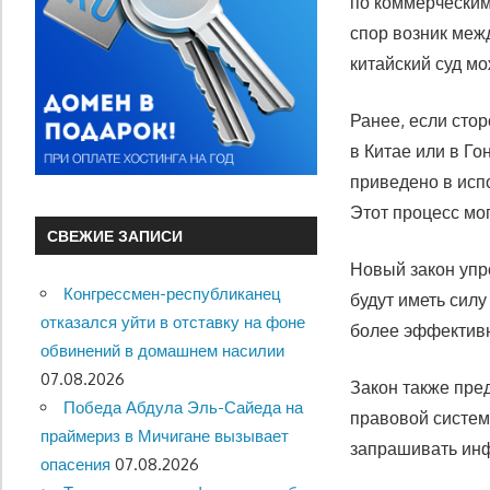
по коммерческим
спор возник межд
китайский суд мо
Ранее, если стор
в Китае или в Го
приведено в испо
Этот процесс мо
СВЕЖИЕ ЗАПИСИ
Новый закон упр
Конгрессмен-республиканец
будут иметь силу
отказался уйти в отставку на фоне
более эффективн
обвинений в домашнем насилии
07.08.2026
Закон также пре
Победа Абдула Эль-Сайеда на
правовой систем
праймериз в Мичигане вызывает
запрашивать инф
опасения
07.08.2026