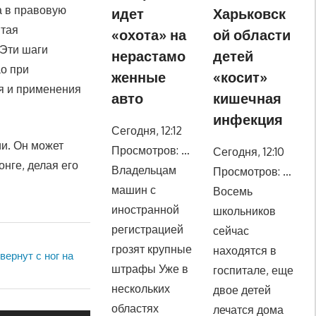
а в правовую
идет
Харьковск
итая
«охота» на
ой области
 Эти шаги
нерастамо
детей
ао при
женные
«косит»
я и применения
авто
кишечная
инфекция
Сегодня, 12:12
ии. Он может
Просмотров: …
Сегодня, 12:10
нге, делая его
Владельцам
Просмотров: …
машин с
Восемь
иностранной
школьников
регистрацией
сейчас
грозят крупные
находятся в
ернут с ног на
штрафы Уже в
госпитале, еще
нескольких
двое детей
областях
лечатся дома