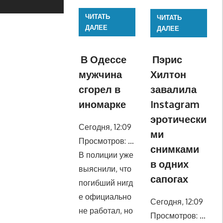
ЧИТАТЬ
ЧИТАТЬ
ДАЛЕЕ
ДАЛЕЕ
В Одессе
Пэрис
мужчина
Хилтон
сгорел в
завалила
иномарке
Instagram
эротически
Сегодня, 12:09
ми
Просмотров: …
снимками
В полиции уже
в одних
выяснили, что
сапогах
погибший нигд
е официально
Сегодня, 12:09
не работал, но
Просмотров: …