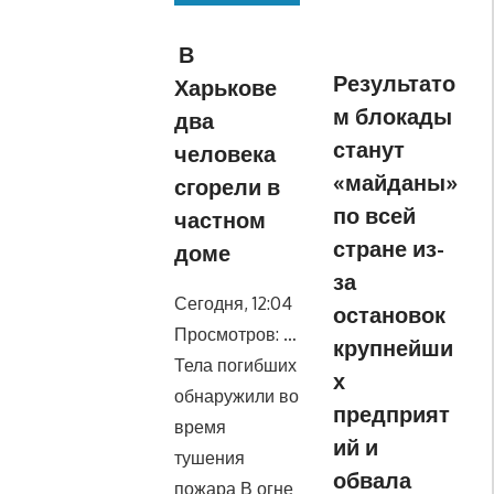
В
Результато
Харькове
м блокады
два
станут
человека
«майданы»
сгорели в
по всей
частном
стране из-
доме
за
Сегодня, 12:04
остановок
Просмотров: …
крупнейши
Тела погибших
х
обнаружили во
предприят
время
ий и
тушения
обвала
пожара В огне