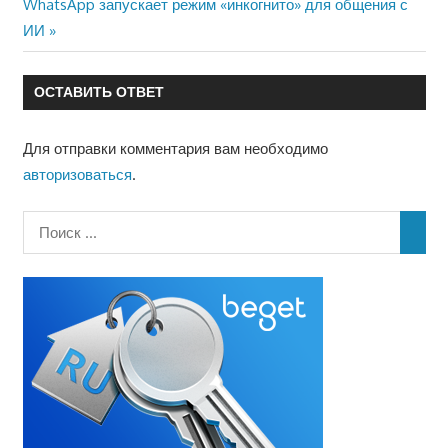
Следующая
WhatsApp запускает режим «инкогнито» для общения с
запись:
ИИ
записям
ОСТАВИТЬ ОТВЕТ
Для отправки комментария вам необходимо
авторизоваться
.