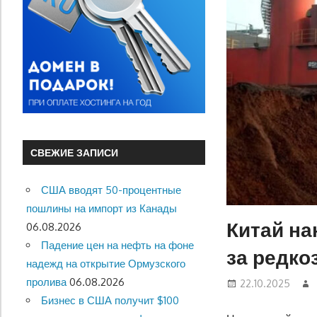
СВЕЖИЕ ЗАПИСИ
США вводят 50-процентные
пошлины на импорт из Канады
Китай на
06.08.2026
Падение цен на нефть на фоне
за редк
надежд на открытие Ормузского
пролива
06.08.2026
22.10.2025
Бизнес в США получит $100