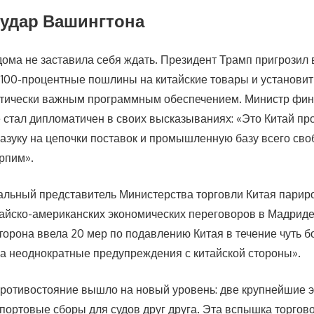
удар Вашингтона
дома не заставила себя ждать. Президент Трамп пригрозил 
100-процентные пошлины на китайские товары и установит
ритически важным программным обеспечением. Министр ф
е стал дипломатичен в своих высказываниях: «Это Китай про
азуку на цепочки поставок и промышленную базу всего сво
ерпим».
альный представитель Министерства торговли Китая париро
тайско-американских экономических переговоров в Мадриде
торона ввела 20 мер по подавлению Китая в течение чуть б
на неоднократные предупреждения с китайской стороны».
противостояние вышло на новый уровень: две крупнейшие 
портовые сборы для судов друг друга. Эта вспышка торгов