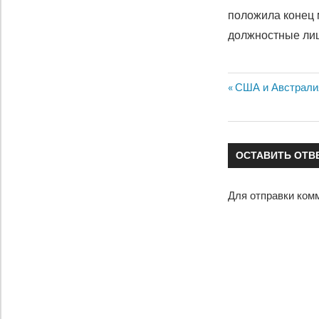
положила конец 
должностные лиц
Предыдущая
США и Австрали
Навигация
запись:
по
ОСТАВИТЬ ОТВ
записям
Для отправки ком