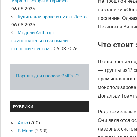
млрд от возврата тарифов
На прошлой неде
06.08.2026
названием «Объя
Купить или прокачать: акк Леста
послание. Однак
06.08.2026
Пекином и Вашин
Модели Anthropic
самостоятельно взломали
Что стоит
сторонние системы
06.08.2026
В объявлении со
— группы из 17 
Поршни для насосов 9МГр-73
промышленность.
монополизировав
Дональду Трампу
РУБРИКИ
Редкоземельные 
Они являются ос
Авто
(700)
лазерных систем
В Мире
(3 931)