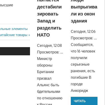
 высшие
дестабили
выпрыгива
зировать
ли из окон
Запад и
здания
разделить
мельные элементы
Сегодня, 12:06
НАТО
китайские товары
Просмотров: …
Сообщается,
Сегодня, 12:08
что 16 человек
Просмотров: …
получили
Министр
серьезные
обороны
ранения, есть
Британии
погибшие В
призвал
городе
Альянс быть
Анкоридж
бдительными
по отношению
ЧИТАТЬ
к России