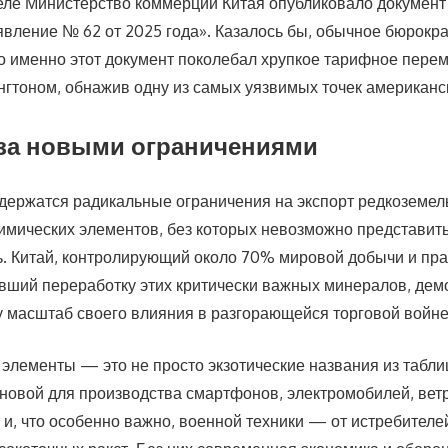
ле Министерство коммерции Китая опубликовало документ
вление № 62 от 2025 года». Казалось бы, обычное бюрокр
о именно этот документ поколебал хрупкое тарифное пере
гтоном, обнажив одну из самых уязвимых точек американс
 за новыми ограничениями
держатся радикальные ограничения на экспорт редкоземе
химических элементов, без которых невозможно представи
 Китай, контролирующий около 70% мировой добычи и пра
ший переработку этих критически важных минералов, дем
 масштаб своего влияния в разгорающейся торговой войне
элементы — это не просто экзотические названия из табл
новой для производства смартфонов, электромобилей, вет
 и, что особенно важно, военной техники — от истребителе