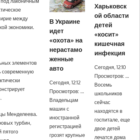
 под лаконичным
Харьковск
атическое
ой области
мирие между
В Украине
детей
кой экономики.
идет
«косит»
«охота» на
кишечная
нерастамо
инфекция
женные
льных элементов
Сегодня, 12:10
авто
ть современную
Просмотров: …
ктически
Сегодня, 12:12
Восемь
онстрирует
Просмотров: …
школьников
.
Владельцам
сейчас
машин с
находятся в
ицы Менделеева.
иностранной
госпитале, еще
ровых турбин,
регистрацией
двое детей
й пятого
грозят крупные
лечатся дома