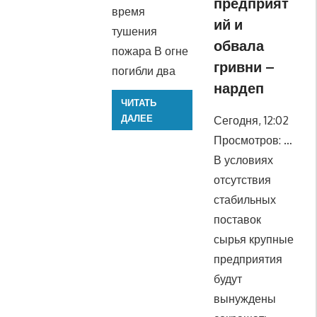
предприят
время
ий и
тушения
обвала
пожара В огне
гривни –
погибли два
нардеп
ЧИТАТЬ
ДАЛЕЕ
Сегодня, 12:02
Просмотров: …
В условиях
отсутствия
стабильных
поставок
сырья крупные
предприятия
будут
вынуждены