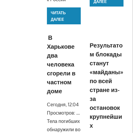
ДАЛЕЕ
ЧИТАТЬ
ДАЛЕЕ
В
Результато
Харькове
м блокады
два
станут
человека
«майданы»
сгорели в
по всей
частном
стране из-
доме
за
Сегодня, 12:04
остановок
Просмотров: …
крупнейши
Тела погибших
х
обнаружили во