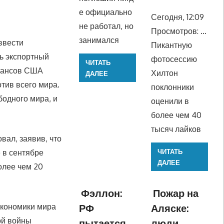
е официально
Сегодня, 12:09
не работал, но
Просмотров: …
занимался
ввести
Пикантную
ь экспортный
фотосессию
ЧИТАТЬ
инансов США
Хилтон
ДАЛЕЕ
тив всего мира.
поклонники
бодного мира, и
оценили в
более чем 40
тысяч лайков
вал, заявив, что
 в сентябре
ЧИТАТЬ
ДАЛЕЕ
олее чем 20
Фэллон:
Пожар на
экономики мира
РФ
Аляске:
ой войны
пытается
люди