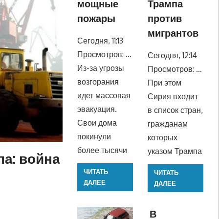
мощные
Трампа
пожары
против
мигрантов
Сегодня, 11:13
Просмотров: …
Сегодня, 12:14
Из-за угрозы
Просмотров: …
возгорания
При этом
идет массовая
Сирия входит
эвакуация.
в список стран,
Свои дома
гражданам
покинули
которых
более тысячи
указом Трампа
па: война
ЧИТАТЬ
ЧИТАТЬ
ДАЛЕЕ
ДАЛЕЕ
В