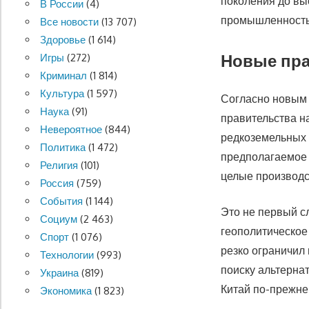
поколения до вы
В России
(4)
промышленность 
Все новости
(13 707)
Здоровье
(1 614)
Новые пра
Игры
(272)
Криминал
(1 814)
Культура
(1 597)
Согласно новым 
Наука
(91)
правительства н
Невероятное
(844)
редкоземельных 
Политика
(1 472)
предполагаемое 
Религия
(101)
целые производс
Россия
(759)
События
(1 144)
Это не первый с
Социум
(2 463)
геополитическое 
Спорт
(1 076)
резко ограничил 
Технологии
(993)
поиску альтерна
Украина
(819)
Китай по-прежне
Экономика
(1 823)