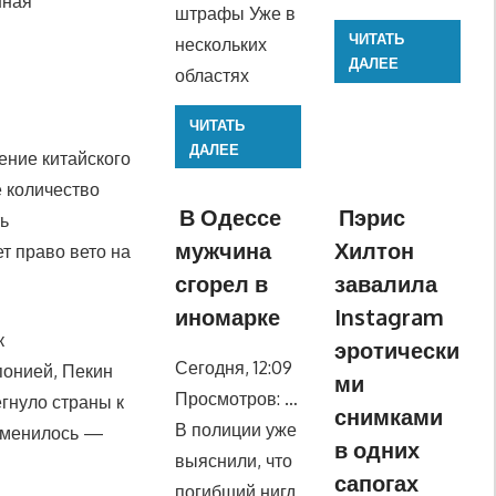
нная
штрафы Уже в
ЧИТАТЬ
нескольких
ДАЛЕЕ
областях
ЧИТАТЬ
ДАЛЕЕ
ение китайского
 количество
В Одессе
Пэрис
ь
мужчина
Хилтон
т право вето на
сгорел в
завалила
иномарке
Instagram
к
эротически
Сегодня, 12:09
понией, Пекин
ми
Просмотров: …
егнуло страны к
снимками
В полиции уже
изменилось —
в одних
выяснили, что
сапогах
погибший нигд