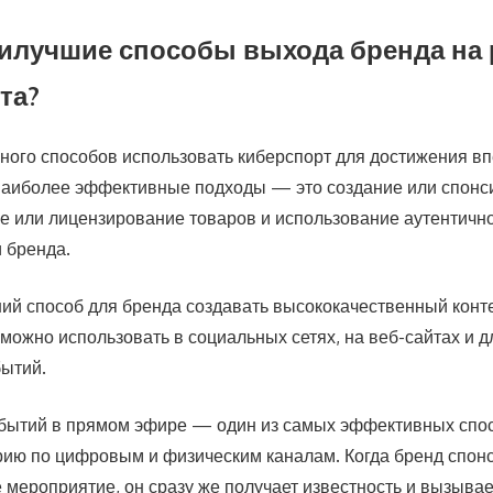
илучшие способы выхода бренда на
та?
много способов использовать киберспорт для достижения 
 наиболее эффективные подходы — это создание или спон
ие или лицензирование товаров и использование аутентично
и бренда.
й способ для бренда создавать высококачественный конте
 можно использовать в социальных сетях, на веб-сайтах и 
ытий.
бытий в прямом эфире — один из самых эффективных спос
ию по цифровым и физическим каналам. Когда бренд спон
 мероприятие, он сразу же получает известность и вызывае