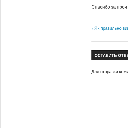
Спасибо за проч
Предыдущая
Як правильно вик
Навигация
запись:
по
ОСТАВИТЬ ОТВ
записям
Для отправки ком