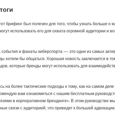
тоги
тот брифинг был полезен для того, чтобы узнать больше о к
могут использовать его для охвата огромной аудитории и в
, события и фанаты киберспорта — это одни из самых акти
ды хотели бы общаться. Хорошая новость заключается в том
дов, которые бренды могут использовать для взаимодейств
ь на более тактические подходы к тому, как на самом деле 
комендую вам ознакомиться с нашим бесплатным руководст
вязями в корпоративном брендинге». В этом руководстве мы
ные связи с аудиторией, что приведет к большей адвокации