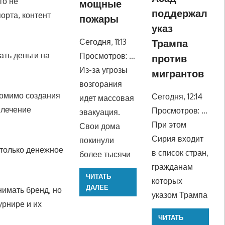
то не
мощные
поддержал
орта, контент
пожары
указ
Сегодня, 11:13
Трампа
ать деньги на
Просмотров: …
против
Из-за угрозы
мигрантов
возгорания
помимо создания
Сегодня, 12:14
идет массовая
влечение
Просмотров: …
эвакуация.
При этом
Свои дома
Сирия входит
покинули
 только денежное
в список стран,
более тысячи
гражданам
ЧИТАТЬ
которых
ДАЛЕЕ
нимать бренд, но
указом Трампа
урнире и их
ЧИТАТЬ