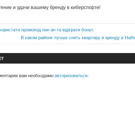
тение и удачи вашему бренду в киберспорте!
ористати промокод пин ап та відіграти бонус
Следующая
В каком районе лучше снять квартиру в аренду в На
запись:
ЕТ
ментария вам необходимо
авторизоваться
.