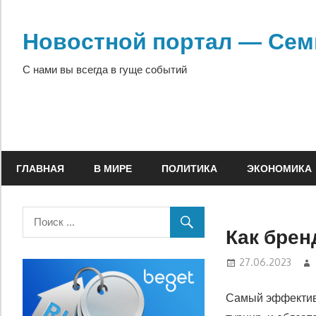
Перейти
к
Новостной портал — Сем
содержимому
С нами вы всегда в гуще событий
ГЛАВНАЯ
В МИРЕ
ПОЛИТИКА
ЭКОНОМИКА
Как брен
27.06.2023
Самый эффективн