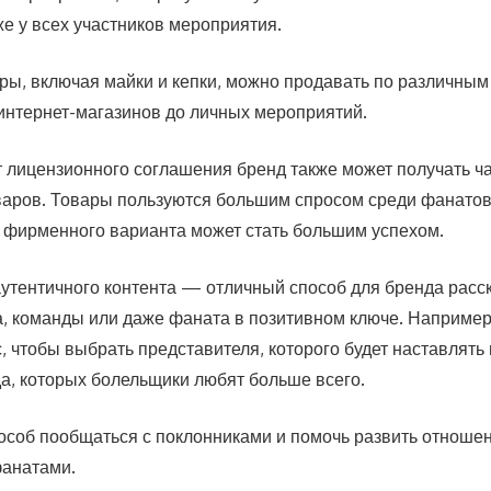
же у всех участников мероприятия.
ы, включая майки и кепки, можно продавать по различным
интернет-магазинов до личных мероприятий.
т лицензионного соглашения бренд также может получать ча
варов. Товары пользуются большим спросом среди фанатов
 фирменного варианта может стать большим успехом.
утентичного контента — отличный способ для бренда расс
, команды или даже фаната в позитивном ключе. Например
, чтобы выбрать представителя, которого будет наставлять
да, которых болельщики любят больше всего.
особ пообщаться с поклонниками и помочь развить отноше
фанатами.