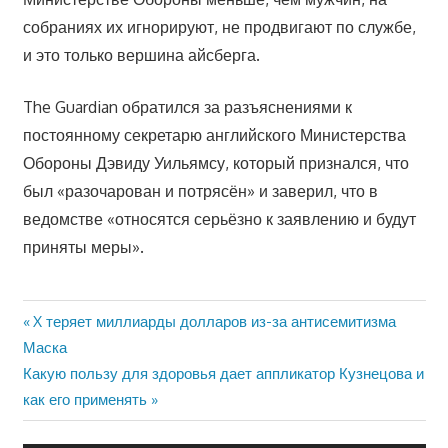
собраниях их игнорируют, не продвигают по службе,
и это только вершина айсберга.
The Guardian обратился за разъяснениями к
постоянному секретарю английского Министерства
Обороны Дэвиду Уильямсу, который признался, что
был «разочарован и потрясён» и заверил, что в
ведомстве «относятся серьёзно к заявлению и будут
приняты меры».
Предыдущая
X теряет миллиарды долларов из-за антисемитизма
Навигация
запись:
Маска
по
Следующая
Какую пользу для здоровья дает аппликатор Кузнецова и
запись:
как его применять
записям