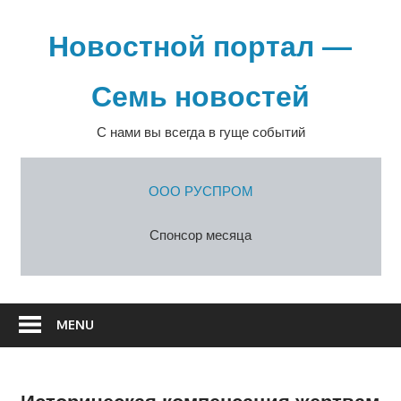
Перейти
к
Новостной портал —
содержимому
Семь новостей
С нами вы всегда в гуще событий
ООО РУСПРОМ
Спонсор месяца
MENU
Историческая компенсация жертвам