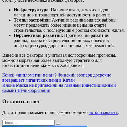
стоит учесть несколько важных факторов:
Инфраструктура
: Наличие школ, детских садов,
магазинов и транспортной доступности в районе.
Темпы застройки
: Активно развивающиеся районы
могут предложить более низкие цены на старте
строительства, с последующим ростом стоимости жилья.
Перспективы развития
: Прогнозы по развитию
района, планы на строительство новых объектов
инфраструктуры, дорог и социальных учреждений.
Взвесив все факторы и учитывая долгосрочные прогнозы,
можно выбрать наиболее выгодную стратегию для
инвестиций в недвижимость Хабаровска.
Навигация
Предыдущая
Конец «дипломатии панд»? Финский зоопарк досрочно
запись:
возвращает гигантских панд в Китай
по
Следующая
Илона Маска не пригласили на главный инвестиционный
записям
запись:
саммит Великобритании
Оставить ответ
Для отправки комментария вам необходимо
авторизоваться
.
Поиск
Поиск
для: