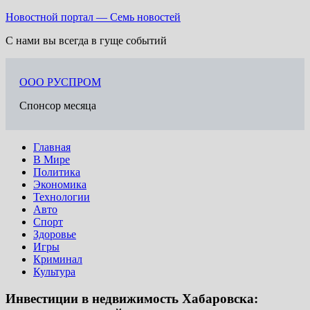
Перейти
Новостной портал — Семь новостей
к
С нами вы всегда в гуще событий
содержимому
ООО РУСПРОМ
Спонсор месяца
Главная
В Мире
Политика
Экономика
Технологии
Авто
Спорт
Здоровье
Игры
Криминал
Культура
Инвестиции в недвижимость Хабаровска: