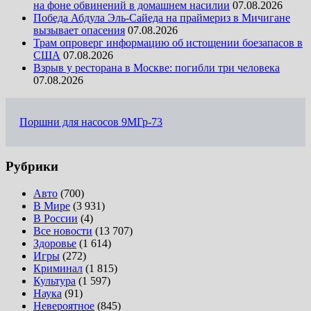
на фоне обвинений в домашнем насилии
07.08.2026
Победа Абдула Эль-Сайеда на праймериз в Мичигане
вызывает опасения
07.08.2026
Трам опроверг информацию об истощении боезапасов в
США
07.08.2026
Взрыв у ресторана в Москве: погибли три человека
07.08.2026
Поршни для насосов 9МГр-73
Рубрики
Авто
(700)
В Мире
(3 931)
В России
(4)
Все новости
(13 707)
Здоровье
(1 614)
Игры
(272)
Криминал
(1 815)
Культура
(1 597)
Наука
(91)
Невероятное
(845)