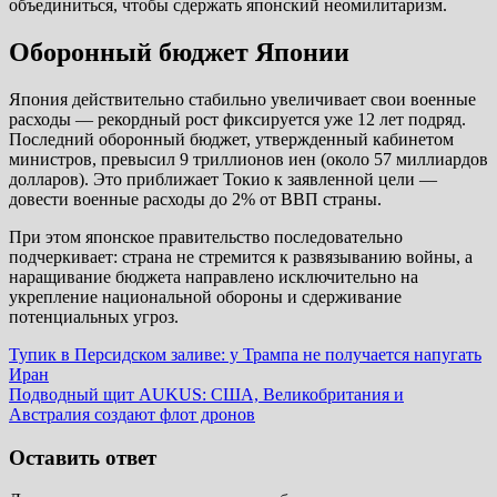
объединиться, чтобы сдержать японский неомилитаризм.
Оборонный бюджет Японии
Япония действительно стабильно увеличивает свои военные
расходы — рекордный рост фиксируется уже 12 лет подряд.
Последний оборонный бюджет, утвержденный кабинетом
министров, превысил 9 триллионов иен (около 57 миллиардов
долларов). Это приближает Токио к заявленной цели —
довести военные расходы до 2% от ВВП страны.
При этом японское правительство последовательно
подчеркивает: страна не стремится к развязыванию войны, а
наращивание бюджета направлено исключительно на
укрепление национальной обороны и сдерживание
потенциальных угроз.
Навигация
Предыдущая
Тупик в Персидском заливе: у Трампа не получается напугать
запись:
Иран
по
Следующая
Подводный щит AUKUS: США, Великобритания и
записям
запись:
Австралия создают флот дронов
Оставить ответ