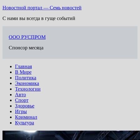
Перейти
Новостной портал — Семь новостей
к
С нами вы всегда в гуще событий
содержимому
ООО РУСПРОМ
Спонсор месяца
Главная
В Мире
Политика
Экономика
Технологии
Авто
Спорт
Здоровье
Игры
Криминал
Культура