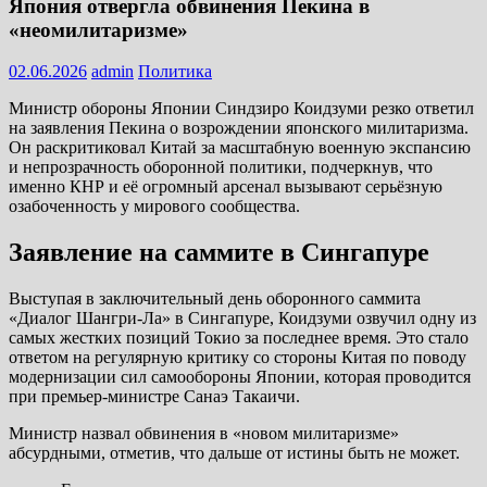
Япония отвергла обвинения Пекина в
«неомилитаризме»
02.06.2026
admin
Политика
Министр обороны Японии Синдзиро Коидзуми резко ответил
на заявления Пекина о возрождении японского милитаризма.
Он раскритиковал Китай за масштабную военную экспансию
и непрозрачность оборонной политики, подчеркнув, что
именно КНР и её огромный арсенал вызывают серьёзную
озабоченность у мирового сообщества.
Заявление на саммите в Сингапуре
Выступая в заключительный день оборонного саммита
«Диалог Шангри-Ла» в Сингапуре, Коидзуми озвучил одну из
самых жестких позиций Токио за последнее время. Это стало
ответом на регулярную критику со стороны Китая по поводу
модернизации сил самообороны Японии, которая проводится
при премьер-министре Санаэ Такаичи.
Министр назвал обвинения в «новом милитаризме»
абсурдными, отметив, что дальше от истины быть не может.