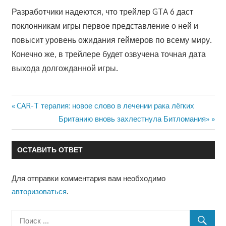
Разработчики надеются, что трейлер GTA 6 даст
поклонникам игры первое представление о ней и
повысит уровень ожидания геймеров по всему миру.
Конечно же, в трейлере будет озвучена точная дата
выхода долгожданной игры.
Предыдущая
CAR-T терапия: новое слово в лечении рака лёгких
Навигация
запись:
Следующая
Британию вновь захлестнула Битломания»
по
запись:
записям
ОСТАВИТЬ ОТВЕТ
Для отправки комментария вам необходимо
авторизоваться
.