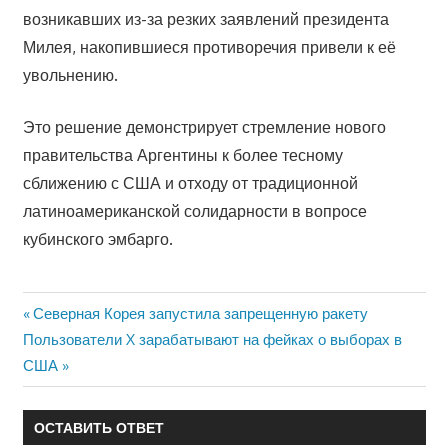
возникавших из-за резких заявлений президента
Милея, накопившиеся противоречия привели к её
увольнению.
Это решение демонстрирует стремление нового
правительства Аргентины к более тесному
сближению с США и отходу от традиционной
латиноамериканской солидарности в вопросе
кубинского эмбарго.
Предыдущая
Северная Корея запустила запрещенную ракету
Навигация
Следующая
запись:
Пользователи X зарабатывают на фейках о выборах в
по
запись:
США
записям
ОСТАВИТЬ ОТВЕТ