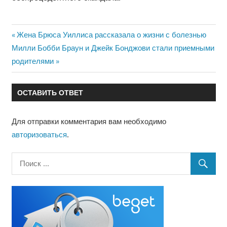
Предыдущая
Жена Брюса Уиллиса рассказала о жизни с болезнью
Навигация
Следующая
запись:
Милли Бобби Браун и Джейк Бонджови стали приемными
по
запись:
родителями
записям
ОСТАВИТЬ ОТВЕТ
Для отправки комментария вам необходимо
авторизоваться
.