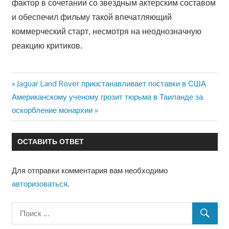
фактор в сочетании со звездным актерским составом
и обеспечил фильму такой впечатляющий
коммерческий старт, несмотря на неоднозначную
реакцию критиков.
Предыдущая
Jaguar Land Rover приостанавливает поставки в США
Навигация
Следующая
Американскому ученому грозит тюрьма в Таиланде за
запись:
запись:
оскорбление монархии
по
записям
ОСТАВИТЬ ОТВЕТ
Для отправки комментария вам необходимо
авторизоваться
.