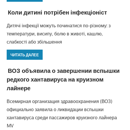
Коли дитині потрібен інфекціоніст
Дитячі інфекції можуть починатися по-різному: з
температури, висипу, болю в животі, кашлю,
слабкості або збільшення
ЧИТАТЬ ДАЛЕЕ
ВОЗ объявила о завершении вспышки
редкого хантавируса на круизном
лайнере
Всемирная организация здравоохранения (ВОЗ)
официально заявила о ликвидации вспышки
хантавируса среди пассажиров круизного лайнера
MV