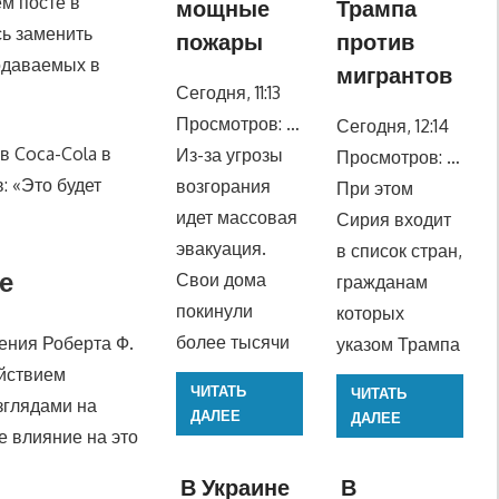
ем посте в
мощные
Трампа
сь заменить
пожары
против
родаваемых в
мигрантов
Сегодня, 11:13
Просмотров: …
Сегодня, 12:14
в Coca-Cola в
Из-за угрозы
Просмотров: …
: «Это будет
возгорания
При этом
идет массовая
Сирия входит
эвакуация.
в список стран,
е
Свои дома
гражданам
покинули
которых
более тысячи
ения Роберта Ф.
указом Трампа
йствием
ЧИТАТЬ
ЧИТАТЬ
зглядами на
ДАЛЕЕ
ДАЛЕЕ
е влияние на это
В Украине
В