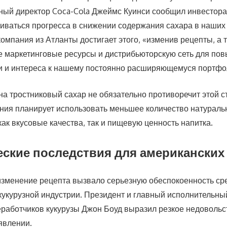
ный директор Coca-Cola Джеймс Куинси сообщил инвестора
иваться прогресса в снижении содержания сахара в наших 
компания из Атланты достигает этого, «изменив рецепты, а 
 маркетинговые ресурсы и дистрибьюторскую сеть для по
и и интереса к нашему постоянно расширяющемуся портфо
на тростниковый сахар не обязательно противоречит этой 
ния планирует использовать меньшее количество натуральн
ак вкусовые качества, так и пищевую ценность напитка.
ские последствия для американски
зменение рецепта вызвало серьезную обеспокоенность ср
кукурузной индустрии. Президент и главный исполнительны
работчиков кукурузы Джон Боуд выразил резкое недовольс
явлении.