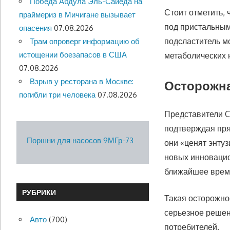
Победа Абдула Эль-Сайеда на
Стоит отметить,
праймериз в Мичигане вызывает
под пристальным
опасения
07.08.2026
подсластитель м
Трам опроверг информацию об
истощении боезапасов в США
метаболических 
07.08.2026
Взрыв у ресторана в Москве:
Осторожна
погибли три человека
07.08.2026
Представители C
подтверждая пря
Поршни для насосов 9МГр-73
они «ценят энту
новых инновацио
ближайшее врем
РУБРИКИ
Такая осторожно
серьезное решен
Авто
(700)
потребителей.