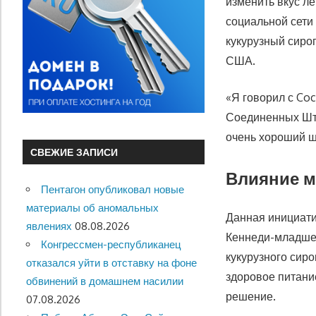
изменить вкус л
социальной сети 
кукурузный сиро
США.
«Я говорил с Coc
Соединенных Шта
очень хороший ш
СВЕЖИЕ ЗАПИСИ
Влияние м
Пентагон опубликовал новые
материалы об аномальных
Данная инициати
явлениях
08.08.2026
Кеннеди-младшег
Конгрессмен-республиканец
кукурузного сир
отказался уйти в отставку на фоне
здоровое питани
обвинений в домашнем насилии
решение.
07.08.2026