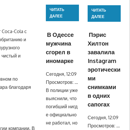
ЧИТАТЬ
ЧИТАТЬ
ДАЛЕЕ
ДАЛЕЕ
 Coca-Cola с
В Одессе
Пэрис
обританию и
мужчина
Хилтон
курузного
сгорел в
завалила
 чистый и
иномарке
Instagram
эротически
Сегодня, 12:09
ми
овном по
Просмотров: …
снимками
ара благодаря
В полиции уже
в одних
выяснили, что
сапогах
погибший нигд
е официально
Сегодня, 12:09
не работал, но
Просмотров: …
гии компании. В