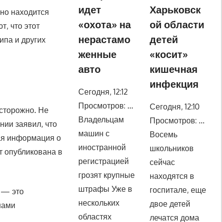
идет
Харьковск
вно находится
«охота» на
ой области
, что этот
нерастамо
детей
ипа и других
женные
«косит»
авто
кишечная
инфекция
Сегодня, 12:12
Просмотров: …
Сегодня, 12:10
сторожно. Не
Владельцам
Просмотров: …
ии заявил, что
машин с
Восемь
ая информация о
иностранной
школьников
т опубликована в
регистрацией
сейчас
грозят крупные
находятся в
штрафы Уже в
госпитале, еще
 — это
нескольких
двое детей
нами
областях
лечатся дома