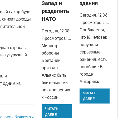
Запад и
здания
разделить
вый сахар будет
Сегодня, 12:06
НАТО
, снизит доходы
Просмотров: …
 питательной
Сообщается,
Сегодня, 12:08
что 16 человек
Просмотров: …
получили
Министр
дная отрасль,
серьезные
обороны
на кукурузный
ранения, есть
Британии
погибшие В
призвал
городе
Альянс быть
тали
Анкоридж
бдительными
т одним из
по отношению
ЧИТАТЬ
к России
ДАЛЕЕ
ЧИТАТЬ
ДАЛЕЕ
экономии бюджета