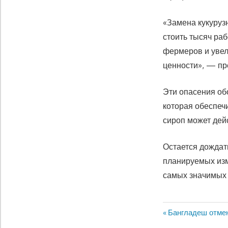
«Замена кукуруз
стоить тысяч ра
фермеров и увели
ценности», — пр
Эти опасения об
которая обеспеч
сироп может дей
Остается дождат
планируемых изм
самых значимых 
Предыдущая
Бангладеш отмен
Навигация
запись: