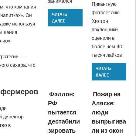
занимался
Пикантную
м, что компания
фотосессию
ЧИТАТЬ
напитках». Он
Хилтон
ДАЛЕЕ
также используя
поклонники
вышения
оценили в
лио».
более чем 40
тысяч лайков
стратегии —
ого сахара, что
ЧИТАТЬ
ДАЛЕЕ
х фермеров
Фэллон:
Пожар на
РФ
Аляске:
еди
пытается
люди
й директор
дестабили
выпрыгива
тво в
зировать
ли из окон