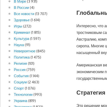
В Мире
(3 931)
В России
(4)
Глобальны
Все новости
(13 707)
Здоровье
(1 614)
Интересно, что а
Игры
(272)
Криминал
(1 815)
тростниковым са
Культура
(1 597)
Австралию, комп
Наука
(91)
сиропа. Многие ц
Невероятное
(845)
насыщенный вку
Политика
(1 475)
Религия
(101)
Американская ве
Россия
(759)
экономическим п
События
(1 144)
государственным
Социум
(2 463)
Спорт
(1 076)
Стратегия
Технологии
(993)
Украина
(819)
Это решение мож
Экономика
(1 823)