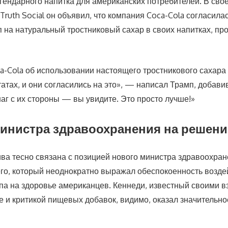
егендарного напитка для американских потребителей. В сво
Truth Social он объявил, что компания Coca-Cola согласила
п на натуральный тростниковый сахар в своих напитках, п
a-Cola об использовании настоящего тростникового сахара 
тах, и они согласились на это», — написал Трамп, добавив
аг с их стороны — вы увидите. Это просто лучше!»
инистра здравоохранения на решени
ва тесно связана с позицией нового министра здравоохран
о, который неоднократно выражал обеспокоенность возде
опа на здоровье американцев. Кеннеди, известный своими в
е и критикой пищевых добавок, видимо, оказал значительно