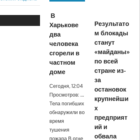
В
Результато
Харькове
м блокады
два
станут
человека
«майданы»
сгорели в
по всей
частном
стране из-
доме
за
Сегодня, 12:04
остановок
Просмотров: …
крупнейши
Тела погибших
х
обнаружили во
предприят
время
ий и
тушения
обвала
пожара В огне