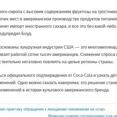
ного сиропа с высоким содержанием фруктозы на тростнико
бочих мест в американском производстве продуктов питания
чит импорт иностранного сахара, и все это без какой-либо
едупредил Боуд.
основаны: кукурузная индустрия США — это многомиллиар
ивает работой сотни тысяч американцев. Снижение спроса 
ствительно негативно повлиять на целые регионы страны.
ься официального подтверждения от Coca-Cola и узнать де
енений. Одно можно сказать наверняка: это решение стане
изменений в истории культового американского бренда.
ил практику обращения к женщинам-чиновникам на «сэр»
Следующая
Франция отменит госпраздники для 