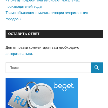
Предыдущая
Почему потребители выбирают локальных
Навигация
производителей воды
запись:
Следующая
Трамп объявляет о милитаризации американских
по
запись:
городов
записям
ОСТАВИТЬ ОТВЕТ
Для отправки комментария вам необходимо
авторизоваться
.