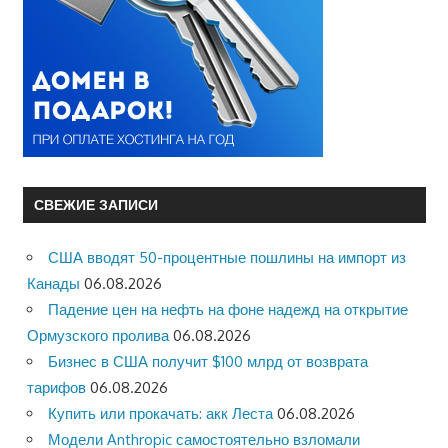
СВЕЖИЕ ЗАПИСИ
США вводят 50-процентные пошлины на импорт из
Канады
06.08.2026
Падение цен на нефть на фоне надежд на открытие
Ормузского пролива
06.08.2026
Бизнес в США получит $100 млрд от возврата
тарифов
06.08.2026
Купить или прокачать: акк Леста
06.08.2026
Модели Anthropic самостоятельно взломали