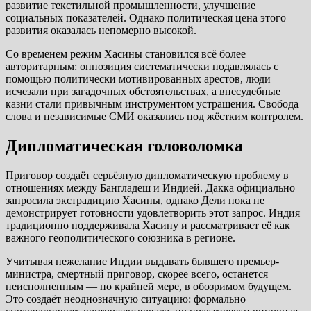
развитие текстильной промышленности, улучшение
социальных показателей. Однако политическая цена этого
развития оказалась непомерно высокой.
Со временем режим Хасины становился всё более
авторитарным: оппозиция систематически подавлялась с
помощью политически мотивированных арестов, люди
исчезали при загадочных обстоятельствах, а внесудебные
казни стали привычным инструментом устрашения. Свобода
слова и независимые СМИ оказались под жёстким контролем.
Дипломатическая головоломка
Приговор создаёт серьёзную дипломатическую проблему в
отношениях между Бангладеш и Индией. Дакка официально
запросила экстрадицию Хасины, однако Дели пока не
демонстрирует готовности удовлетворить этот запрос. Индия
традиционно поддерживала Хасину и рассматривает её как
важного геополитического союзника в регионе.
Учитывая нежелание Индии выдавать бывшего премьер-
министра, смертный приговор, скорее всего, останется
неисполненным — по крайней мере, в обозримом будущем.
Это создаёт неоднозначную ситуацию: формально