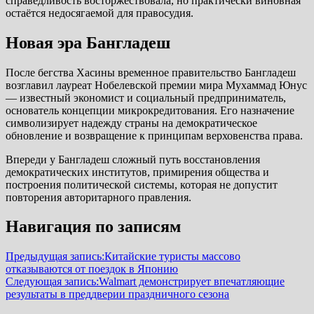
справедливость восторжествовала, но практически виновная
остаётся недосягаемой для правосудия.
Новая эра Бангладеш
После бегства Хасины временное правительство Бангладеш
возглавил лауреат Нобелевской премии мира Мухаммад Юнус
— известный экономист и социальный предприниматель,
основатель концепции микрокредитования. Его назначение
символизирует надежду страны на демократическое
обновление и возвращение к принципам верховенства права.
Впереди у Бангладеш сложный путь восстановления
демократических институтов, примирения общества и
построения политической системы, которая не допустит
повторения авторитарного правления.
Навигация по записям
Предыдущая запись:
Китайские туристы массово
отказываются от поездок в Японию
Следующая запись:
Walmart демонстрирует впечатляющие
результаты в преддверии праздничного сезона