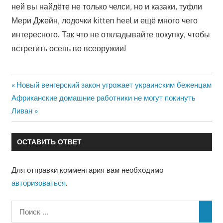
ней вы найдёте не только челси, но и казаки, туфли
Мери Джейн, лодочки kitten heel и ещё много чего
интересного. Так что не откладывайте покупку, чтобы
встретить осень во всеоружии!
Предыдущая
Новый венгерский закон угрожает украинским беженцам
Навигация
Следующая
Африканские домашние работники не могут покинуть
запись:
запись:
Ливан
по
записям
ОСТАВИТЬ ОТВЕТ
Для отправки комментария вам необходимо
авторизоваться
.