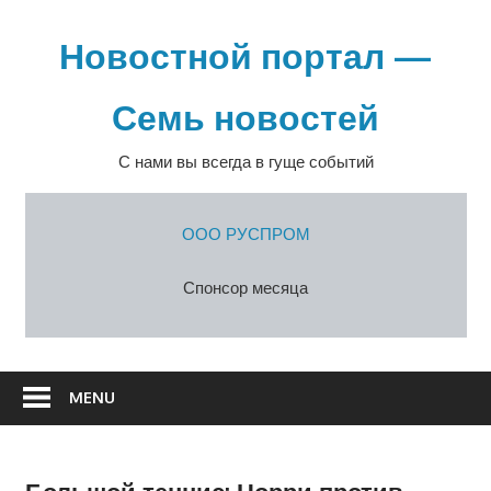
Перейти
к
Новостной портал —
содержимому
Семь новостей
С нами вы всегда в гуще событий
ООО РУСПРОМ
Спонсор месяца
MENU
Большой теннис: Норри против