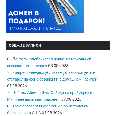
СВЕЖИЕ ЗАПИСИ
Пентагон опубликовал новые материалы об
аномальных явлениях
08.08.2026
Конгрессмен-республиканец отказался уйти в
отставку на фоне обвинений в домашнем насилии
07.08.2026
Победа Абдула Эль-Сайеда на праймериз в
Мичигане вызывает опасения
07.08.2026
Трам опроверг информацию об истощении
боезапасов в США
07.08.2026