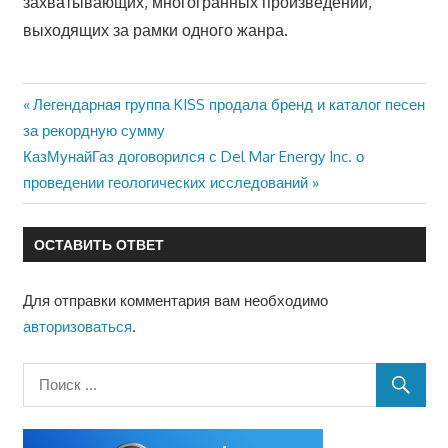
захватывающих, многогранных произведений,
выходящих за рамки одного жанра.
Предыдущая
Легендарная группа KISS продала бренд и каталог песен
Навигация
за рекордную сумму
запись:
Следующая
КазМунайГаз договорился с Del Mar Energy Inc. о
по
запись:
проведении геологических исследований
записям
ОСТАВИТЬ ОТВЕТ
Для отправки комментария вам необходимо
авторизоваться
.