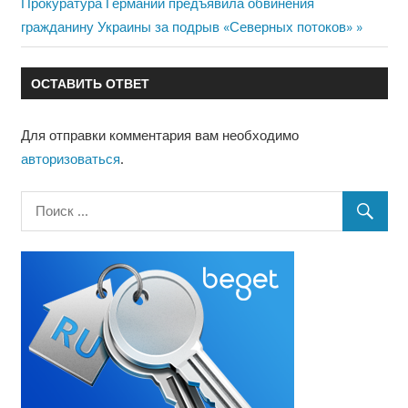
Следующая
Прокуратура Германии предъявила обвинения
запись:
гражданину Украины за подрыв «Северных потоков»
записям
ОСТАВИТЬ ОТВЕТ
Для отправки комментария вам необходимо
авторизоваться
.