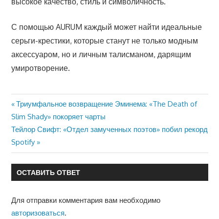
высокое качество, стиль и символичность.
С помощью AURUM каждый может найти идеальные
серьги-крестики, которые станут не только модным
аксессуаром, но и личным талисманом, дарящим
умиротворение.
Предыдущая
Триумфальное возвращение Эминема: «The Death of
Навигация
Slim Shady» покоряет чарты
запись:
Следующая
Тейлор Свифт: «Отдел замученных поэтов» побил рекорд
по
запись:
Spotify
записям
ОСТАВИТЬ ОТВЕТ
Для отправки комментария вам необходимо
авторизоваться
.