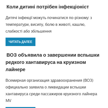
Коли дитині потрібен інфекціоніст
Дитячі інфекції можуть починатися по-різному: з
температури, висипу, болю в животі, кашлю,
слабкості або збільшення
ЧИТАТЬ ДАЛЕЕ
ВОЗ объявила о завершении вспышки
редкого хантавируса на круизном
лайнере
Всемирная организация здравоохранения (ВОЗ)
официально заявила о ликвидации вспышки
хантавируса среди пассажиров круизного лайнера
MV